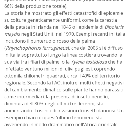
66% della produzione totale).
La storia ha mostrato gli effetti catastrofici di epidemie
su colture geneticamente uniformi, come la carestia
della patata in Irlanda nel 1845 o l'epidemia di
Bipolaris
maydis
negli Stati Uniti nel 1970. Esempi recenti in Italia
includono il punteruolo rosso della palma
(
Rhynchophorus ferrugineus
), che dal 2005 si è diffuso
in Italia soprattutto lungo la linea costiera trovando la
sua via tra i filari di palme, o la
Xylella fastidiosa
che ha
infettato ventuno milioni di ulivi pugliesi, coprendo
ottomila chilometri quadrati, circa il 40% del territorio
regionale. Secondo la FAO, inoltre, molti effetti negativi
del cambiamento climatico sulle piante hanno parassiti
come intermediari; la presenta di insetti benefici,
diminuita dell'80% negli ultimi tre decenni, sta
aumentando il rischio di invasioni di insetti dannosi. Un
esempio chiaro di quest’ultimo fenomeno sta
avvenendo in modo drammatico nell'Africa orientale