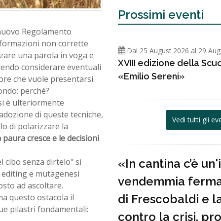
Prossimi eventi
il nuovo Regolamento
formazioni non corrette
Dal 25 August 2026 al 29 Aug
zzare una parola in voga e
XVIII edizione della Scu
olendo considerare eventuali
«Emilio Sereni»
tore che vuole presentarsi
ondo: perché?
i è ulteriormente
l’adozione di queste tecniche,
Vedi tutti gli ev
o di polarizzare la
a paura cresce e le decisioni
«In cantina c’è un'
cibo senza dirtelo" si
o editing e mutagenesi
vendemmia ferma»
osto ad ascoltare.
di Frescobaldi e l
ma questo ostacola il
e pilastri fondamentali:
contro la crisi, p