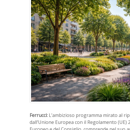
Ferrucci:
L’ambizioso programma mirato al ripr
dall’Unione Europea con il Regolamento (UE)
Europeo e del Consiglio, comprende nel suo am