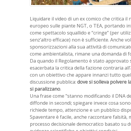
Liquidare il video di un ex comico che critica 
europeo sulle piante NGT, o TEA, portando in
come spettacolo squallido e “cringe” (per utili
senz’altro efficace) non è sufficiente. Anche v
sponsorizzazioni alla sua attività di comunica
come ambientalista, rimane una domanda di f
Da quando il Regolamento è stato approvato s
esacerbata la critica della fazione contraria al
con un obiettivo che appare innanzi tutto quell
discussione pubblica:
dove si solleva polvere l
si paralizzano
.
Una frase come "stanno modificando il DNA del 
diffonde in secondi; spiegare invece cosa son
richiede tempo, attenzione e un pubblico disp
Spaventare è facile, anche raccontare falsità, 
processo decisionale democratico basato su du