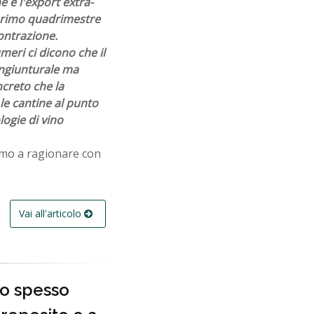
e e l'export extra-
 primo quadrimestre
contrazione.
meri ci dicono che il
ngiunturale ma
oncreto che la
e cantine al punto
logie di vino
iamo a ragionare con
Vai all'articolo
to spesso