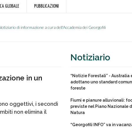
RCA GLOBALE
PUBBLICAZIONI
Notiziario di informazione a cura dell'Accademia dei Georgofili
Notiziario
“Notizie Forestali” - Australi
azione in un
adottano uno standard comune
foreste
Fiumi e pianure alluvionali: fo
sono oggettivi, i secondi
previste nel Piano Nazionale di
biti non elimina il
Natura
“Georgofili INFO” va in vacanz