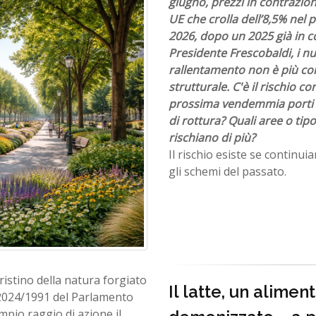
giugno, prezzi in contrazion
UE che crolla dell’8,5% nel
2026, dopo un 2025 già in 
Presidente Frescobaldi, i nu
rallentamento non è più co
strutturale. C'è il rischio c
prossima vendemmia porti l
di rottura? Quali aree o tipo
rischiano di più?
Il rischio esiste se continu
gli schemi del passato.
istino della natura forgiato
Il latte, un alimen
 2024/1991 del Parlamento
pio raggio di azione il