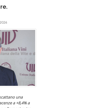
re.
 2026
 scattano una
acenze a +8,4% a