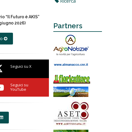
Ricerca
io “Il Futuro è AKIS”
 giugno 2026)
Partners
rio
Seguici su X
Seguici su
YouTube