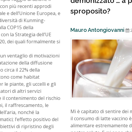
demonizzato … a p
 con più recenti approdi
sproposito?
ale e dell’Unione Europea, e
diversità di Kunming-
lla COP15 della
Mauro Antongiovanni
2
con la Strategia dell’UE
020, dei quali formalmente si
un ventaglio di motivazioni
atazione della diffusione
o circa il 22% della
estono come habitat
 le piante, gli uccelli e gli
tori di altri servizi
 e il contenimento del rischio
i, il raffrescamento, le
Mi è capitato di sentire dei
dell’aria, nonché la
il consumo di latte vaccino 
tici; l’effetto positivo del
alimentare estremamente d
ettivi di ripristino degli