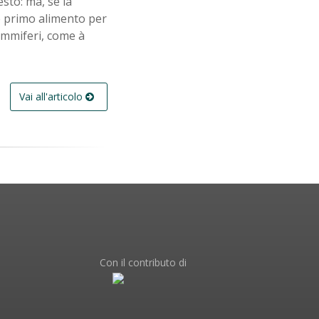
esto: ma, se la
me primo alimento per
ammiferi, come à
Vai all'articolo
Con il contributo di