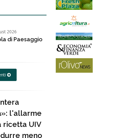
ust 2026
ola di Paesaggio
enti
intera
: l'allarme
a ricetta UIV
rodurre meno