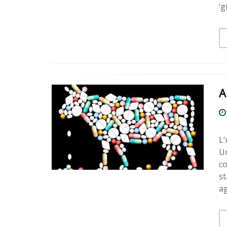
‘g
A
L’
Un
co
st
ag