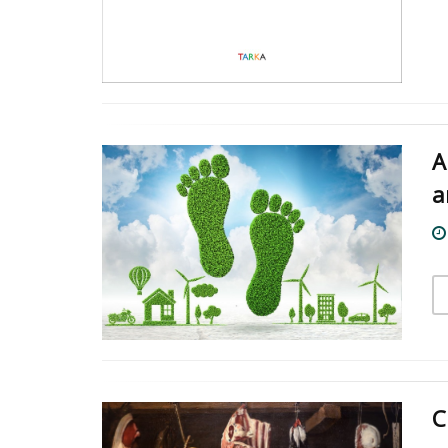
A
a
C