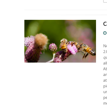
C
Ne
2.
q
al
Ab
an
at
pi
un
pe
me