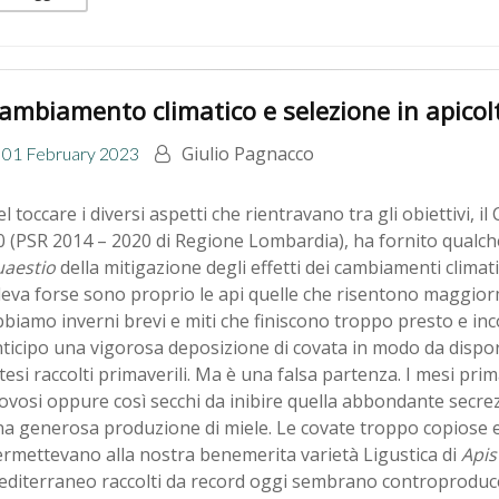
ambiamento climatico e selezione in apicol
Giulio Pagnacco
01 February 2023
l toccare i diversi aspetti che rientravano tra gli obiettivi
0 (PSR 2014 – 2020 di Regione Lombardia), ha fornito qualch
uaestio
della mitigazione degli effetti dei cambiamenti climatic
leva forse sono proprio le api quelle che risentono maggiorm
biamo inverni brevi e miti che finiscono troppo presto e inco
ticipo una vigorosa deposizione di covata in modo da disporre
tesi raccolti primaverili. Ma è una falsa partenza. I mesi pr
ovosi oppure così secchi da inibire quella abbondante secrez
a generosa produzione di miele. Le covate troppo copiose e 
rmettevano alla nostra benemerita varietà Ligustica di
Apis
diterraneo raccolti da record oggi sembrano controproducen