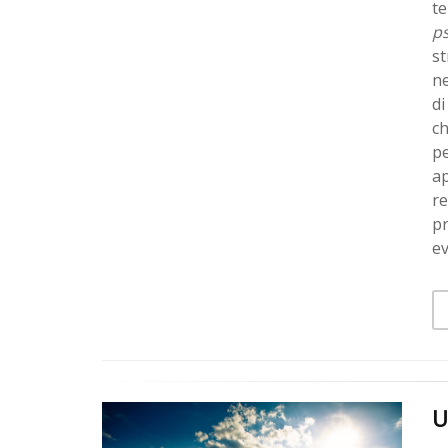
te
p
st
ne
di
ch
pe
ap
re
pr
ev
U