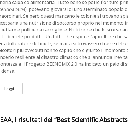
nerla calda ed alimentarla. Tutto bene se poi le fioriture prim
seudoacacia
), potevano giovarsi di uno sterminato popolo di b
raordinari. Se però questi mancano le colonie si trovano spia
cessaria una nutrizione di soccorso proprio nel momento i
 nettare e polline da raccogliere. Nutrizione che lo scorso a
ilo di miele prodotto. Un fatto che espone l’apicoltore che sal
r adulteratore del miele, se mai vi si trovassero tracce dello
icoltori più avveduti hanno capito che è giunto il momento 
nderlo resiliente al disastro climatico che si annuncia inevit
ontezza e il Progetto BEENOMIX 2.0 ha indicato un paio di s
idenza.
Leggi
EAA, i risultati del “Best Scientific Abstrac