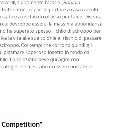
averili, tipicamente l’acacia (
Robinia
ottinatrici, capaci di portare a casa raccolti
zzate e a rischio di collasso per fame. Diventa
n cui dovrebbe esserci la massima abbondanza
nno ha superato spesso il chilo di sciroppo per
va la vita alle sue colonie al rischio di passare
 sciroppo. Coi tempi che corrono quindi gli
di plasmare l’operoso insetto in modo da
abile. La selezione deve qui agire con
trategie che meritano di essere portate in
ts Competition”