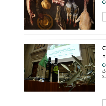
C
n
S