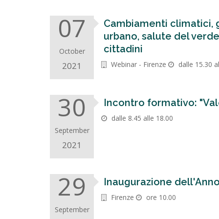
07
Cambiamenti climatici, g
urbano, salute del verde 
cittadini
October
Webinar - Firenze
dalle 15.30 a
2021
30
Incontro formativo: "Va
dalle 8.45 alle 18.00
September
2021
29
Inaugurazione dell'An
Firenze
ore 10.00
September