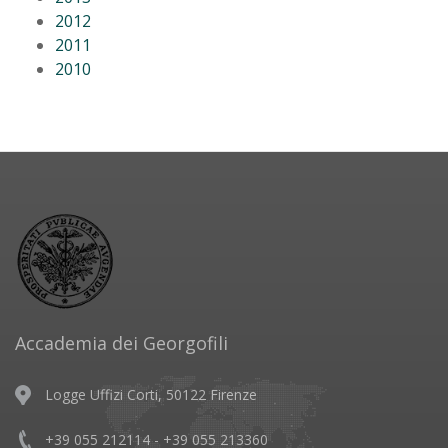
2012
2011
2010
Accademia dei Georgofili
Logge Uffizi Corti, 50122 Firenze
+39 055 212114 - +39 055 213360