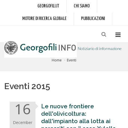
GEORGOFILI.IT
CHI SIAMO
MOTORE DI RICERCA GLOBALE
PUBBLICAZIONI
Notiziario di informazione
Home
Eventi
a cura dell'Accademia dei Georgofili
Eventi 2015
16
Le nuove frontiere
dell'olivicoltura:
dall'impianto alla lotta ai
December