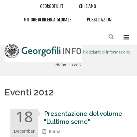
GEORGOFILI.IT
CHI SIAMO
MOTORE DI RICERCA GLOBALE
PUBBLICAZIONI
Notiziario di informazione
Home
Eventi
a cura dell'Accademia dei Georgofili
Eventi 2012
18
Presentazione del volume
"L’ultimo seme"
December
Roma