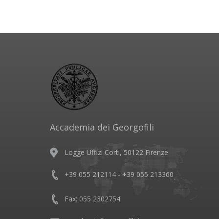
Accademia dei Georgofili
Logge Uffizi Corti, 50122 Firenze
+39 055 212114 - +39 055 213360
Fax: 055 2302754