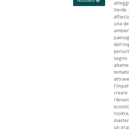
Notiziario
atteggi
Verde. 
affacci
una del
ambient
paesagg
dell'in
periurb
segno 
altamen
temati
attrave
l'impat
creare
rilevan
ecosist
Inoltre
masterp
un gran