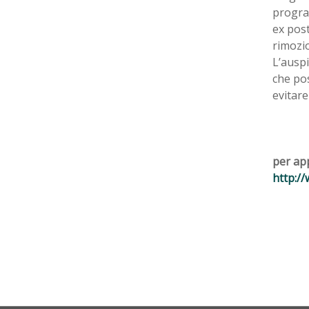
progra
ex post,
rimozio
L’auspi
che pos
evitare
per app
http:/