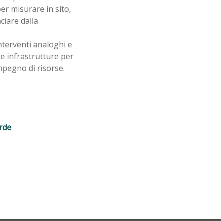
r misurare in sito,
nciare dalla
nterventi analoghi e
e infrastrutture per
mpegno di risorse.
rde