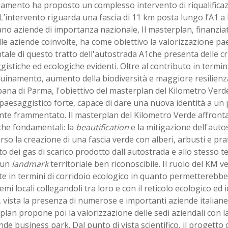
amento ha proposto un complesso intervento di riqualificazi
L’intervento riguarda una fascia di 11 km posta lungo l’A1 a
ano aziende di importanza nazionale, Il masterplan, finanzi
le aziende coinvolte, ha come obiettivo la valorizzazione pa
ale di questo tratto dell'autostrada A1che presenta delle cri
istiche ed ecologiche evidenti. Oltre al contributo in termin
quinamento, aumento della biodiversità e maggiore resilienza
ana di Parma, l'obiettivo del masterplan del Kilometro Verde
paesaggistico forte, capace di dare una nuova identità a un
te frammentato. Il masterplan del Kilometro Verde affronta 
che fondamentali: la
beautification
e la mitigazione dell'auto
rso la creazione di una fascia verde con alberi, arbusti e prat
to dei gas di scarico prodotto dall'autostrada e allo stesso 
 un
landmark
territoriale ben riconoscibile. Il ruolo del KM
te in termini di corridoio ecologico in quanto permetterebbe 
emi locali collegandoli tra loro e con il reticolo ecologico ed 
, vista la presenza di numerose e importanti aziende italiane 
lan propone poi la valorizzazione delle sedi aziendali con l
de business park. Dal punto di vista scientifico, il progetto