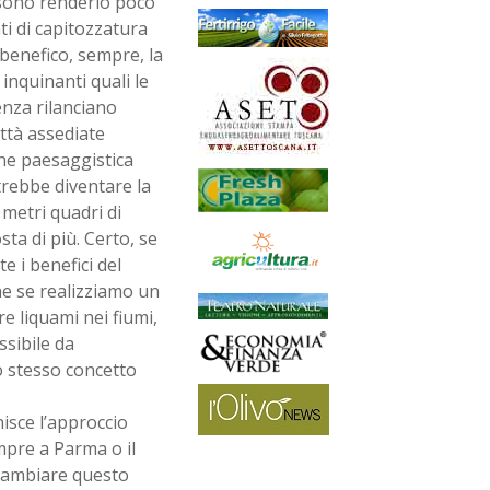
ssono renderlo poco
nti di capitozzatura
 benefico, sempre, la
inquinanti quali le
nza rilanciano
ittà assediate
ne paesaggistica
trebbe diventare la
metri quadri di
ta di più. Certo, se
 i benefici del
e se realizziamo un
e liquami nei fiumi,
sibile da
 stesso concetto
isce l’approccio
mpre a Parma o il
i cambiare questo