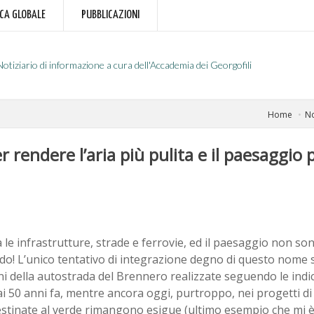
RCA GLOBALE
PUBBLICAZIONI
Notiziario di informazione a cura dell'Accademia dei Georgofili
Home
No
r rendere l’aria più pulita e il paesaggio 
ia le infrastrutture, strade e ferrovie, ed il paesaggio non so
do! L’unico tentativo di integrazione degno di questo nome 
i della autostrada del Brennero realizzate seguendo le indic
i 50 anni fa, mentre ancora oggi, purtroppo, nei progetti di 
estinate al verde rimangono esigue (ultimo esempio che mi è 