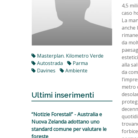
4,5 mil
caso ho
La manc
anche l
rimane
da molt
paesagg
Masterplan. Kilometro Verde
estetic
Autostrada
Parma
alla sa
Davines
Ambiente
da come
l’impre
metro d
Ultimi inserimenti
desolan
protegg
decenni
“Notizie Forestali” - Australia e
quotidi
Nuova Zelanda adottano uno
trovano
standard comune per valutare le
forbice
foreste