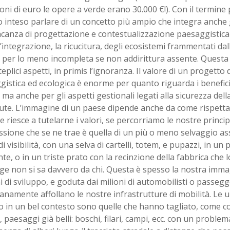
ioni di euro le opere a verde erano 30.000 €!). Con il termin
 inteso parlare di un concetto più ampio che integra anche gl
anza di progettazione e contestualizzazione paesaggistica s
’integrazione, la ricucitura, degli ecosistemi frammentati dal
 per lo meno incompleta se non addirittura assente. Questa
eplici aspetti, in primis l’ignoranza. Il valore di un progetto
istica ed ecologica è enorme per quanto riguarda i benefici
i ma anche per gli aspetti gestionali legati alla sicurezza dell
lute. L’immagine di un paese dipende anche da come rispetta i
 riesce a tutelarne i valori, se percorriamo le nostre principa
ssione che se ne trae è quella di un più o meno selvaggio ass
i visibilità, con una selva di cartelli, totem, e pupazzi, in un
te, o in un triste prato con la recinzione della fabbrica che l
e non si sa davvero da chi. Questa è spesso la nostra immag
 di sviluppo, e goduta dai milioni di automobilisti o passegg
anamente affollano le nostre infrastrutture di mobilità. Le 
 in un bel contesto sono quelle che hanno tagliato, come co
, paesaggi già belli: boschi, filari, campi, ecc. con un problem