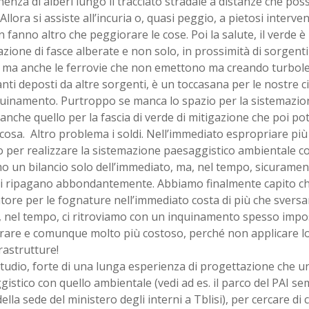
nza di alberi lungo il tracciato stradale a distanze che po
 Allora si assiste all’incuria o, quasi peggio, a pietosi interve
 fanno altro che peggiorare le cose. Poi la salute, il verde è
azione di fasce alberate e non solo, in prossimità di sorgenti 
, ma anche le ferrovie che non emettono ma creando turbole
nti deposti da altre sorgenti, è un toccasana per le nostre c
nquinamento. Purtroppo se manca lo spazio per la sistemazio
nche quello per la fascia di verde di mitigazione che poi po
cosa. Altro problema i soldi. Nell’immediato espropriare più 
 per realizzare la sistemazione paesaggistico ambientale cos
o un bilancio solo dell’immediato, ma, nel tempo, sicuramente
ci ripagano abbondantemente. Abbiamo finalmente capito ch
ore per le fognature nell’immediato costa di più che sversar
, nel tempo, ci ritroviamo con un inquinamento spesso impos
rare e comunque molto più costoso, perché non applicare lo
frastrutture!
studio, forte di una lunga esperienza di progettazione che un
istico con quello ambientale (vedi ad es. il parco del PAI se
ella sede del ministero degli interni a Tblisi), per cercare d