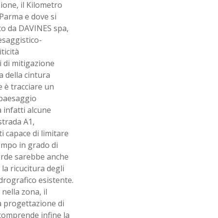
one, il Kilometro
 Parma e dove si
ato da DAVINES spa,
esaggistico-
ticità
i di mitigazione
 della cintura
 è tracciare un
 paesaggio
infatti alcune
strada A1,
i capace di limitare
tempo in grado di
 verde sarebbe anche
la ricucitura degli
idrografico esistente.
nella zona, il
a progettazione di
 comprende infine la