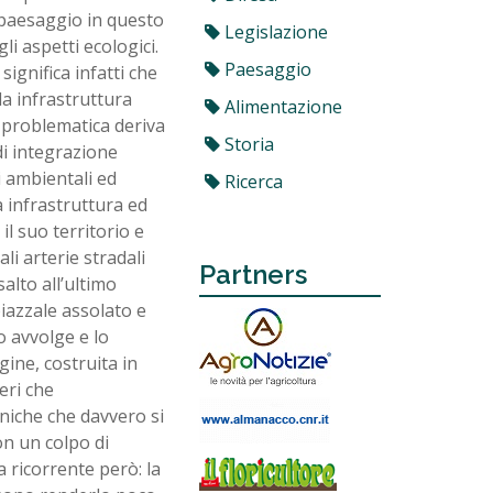
e paesaggio in questo
Legislazione
i aspetti ecologici.
Paesaggio
ignifica infatti che
la infrastruttura
Alimentazione
 problematica deriva
Storia
 di integrazione
 ambientali ed
Ricerca
a infrastruttura ed
l suo territorio e
li arterie stradali
Partners
alto all’ultimo
 piazzale assolato e
o avvolge e lo
ine, costruita in
eri che
uniche che davvero si
n un colpo di
a ricorrente però: la