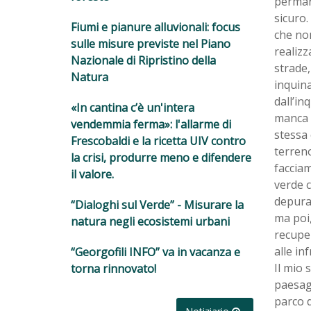
permane
sicuro.
Fiumi e pianure alluvionali: focus
che non
sulle misure previste nel Piano
realizz
Nazionale di Ripristino della
strade
Natura
inquina
dall’i
«In cantina c’è un'intera
manca a
vendemmia ferma»: l'allarme di
stessa 
Frescobaldi e la ricetta UIV contro
terreno
la crisi, produrre meno e difendere
facciam
il valore.
verde 
depurat
“Dialoghi sul Verde” - Misurare la
ma poi
natura negli ecosistemi urbani
recupe
alle in
“Georgofili INFO” va in vacanza e
Il mio 
torna rinnovato!
paesagg
parco d