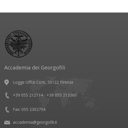
Accademia dei Georgofili
Logge Uffizi Corti, 50122 Firenze
+39 055 212114 - +39 055 213360
Fax: 055 2302754
accademia@georgofili.it