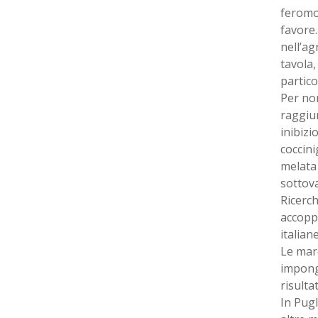
feromon
favore.
nell’ag
tavola,
partic
Per non
raggiun
inibizi
coccini
melata 
sottova
Ricerch
accoppi
italiane
Le marc
impong
risulta
In Pugl