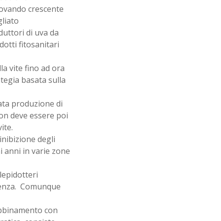
trovando crescente
gliato
duttori di uva da
dotti fitosanitari
la vite fino ad ora
tegia basata sulla
ata produzione di
Non deve essere poi
ite.
inibizione degli
i anni in varie zone
lepidotteri
rienza. Comunque
 abbinamento con