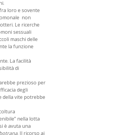
hi.
 fra loro e sovente
eromonale non
tteri. Le ricerche
omoni sessuali
ccoli maschi delle
ente la funzione
te. La facilità
bilità di
 sarebbe prezioso per
fficacia degli
 e della vite potrebbe
coltura
nibile” nella lotta
si è avuta una
 botrana
. Il ricorso ai