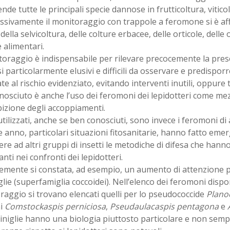
de tutte le principali specie dannose in frutticoltura, viticol
ssivamente il monitoraggio con trappole a feromone si è af
 della selvicoltura, delle colture erbacee, delle orticole, delle
 alimentari.
toraggio è indispensabile per rilevare precocemente la prese
 particolarmente elusivi e difficili da osservare e predisporr
e al rischio evidenziato, evitando interventi inutili, oppure t
osciuto è anche l’uso dei feromoni dei lepidotteri come mez
ibizione degli accoppiamenti.
ilizzati, anche se ben conosciuti, sono invece i feromoni di al
 anno, particolari situazioni fitosanitarie, hanno fatto emer
re ad altri gruppi di insetti le metodiche di difesa che hanno 
nti nei confronti dei lepidotteri.
emente si constata, ad esempio, un aumento di attenzione pe
glie (superfamiglia coccoidei). Nell’elenco dei feromoni disponi
aggio si trovano elencati quelli per lo pseudococcide
Plano
ni
Comstockaspis perniciosa
,
Pseudaulacaspis pentagona
e
iniglie hanno una biologia piuttosto particolare e non semp