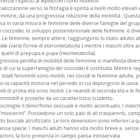
erenze rispetto ai lepidotteri sono notevoli.
ializzazione verso la fitofagia è spinta a livelli molto eleva
emmine, da una progressiva riduzione della mobilità . Questa
sa in varia misura le femmine delle diverse famiglie del gru
i coccoidei, lo sviluppo postembrionale delle femmine è dive
 Le femmine, sempre attere, raggiungono lo stato adulto at
ide (varie forme di eterometabolia ) mentre i maschi oltre ai
quelli di prepupa e pupa (neometabolia).
ressiva perdita di mobilità delle femmine si manifesta dive
e di cui la superfamiglia dei coccoidei è costituita. Mentre ne
li stadi femminili sono mobili, nei coccidi le femmine adulte, 
 la capacità motoria nel periodo in cui depongono le uova. 
idi di prima età sono mobili. Le neanidi di seconda età e le
immobili e protette da un caratteristico scudetto.
occiniglie il dimorfismo sessuale è molto accentuato. I masch
 “moscerini”. Possiedono un solo paio di ali trasparenti, zam
o boccale atrofizzato. Le loro dimensioni sono inferiori a q
tessa specie. I maschi adulti hanno vita molto breve e, senza 
zioni, la loro presenza in campo passa inosservata.