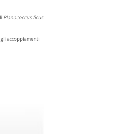
di
Planococcus ficus
egli accoppiamenti