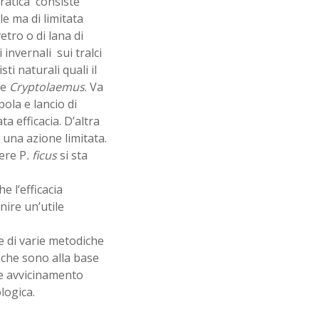
ratica consiste
le ma di limitata
etro o di lana di
 invernali sui tralci
ti naturali quali il
e
Cryptolaemus
. Va
la e lancio di
a efficacia. D’altra
 una azione limitata.
ere P
. ficus
si sta
e l’efficacia
ire un’utile
ne di varie metodiche
 che sono alla base
ore avvicinamento
ologica.