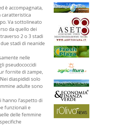
ti ed è accompagnata,
 caratteristica
ppo. Va sottolineato
rso da quello dei
traverso 2 o 3 stadi
 due stadi di neanide
rsamente nelle
gli pseudococcidi
pur fornite di zampe,
Nei diaspididi solo
 femmine adulte sono
i hanno l’aspetto di
pe funzionali e
uelle delle femmine
specifiche