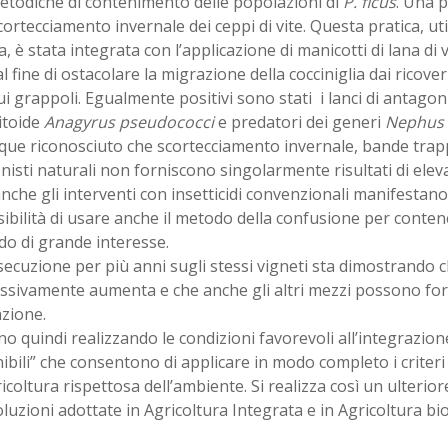
etodiche di contenimento delle popolazioni di
P. ficus
. Una p
cortecciamento invernale dei ceppi di vite. Questa pratica, uti
ia, è stata integrata con l’applicazione di manicotti di lana di v
al fine di ostacolare la migrazione della cocciniglia dai ricoveri
ui grappoli. Egualmente positivi sono stati i lanci di antagonis
itoide
Anagyrus pseudococci
e predatori dei generi
Nephus
ue riconosciuto che scortecciamento invernale, bande trappo
isti naturali non forniscono singolarmente risultati di elevat
nche gli interventi con insetticidi convenzionali manifestano
ibilità di usare anche il metodo della confusione per conten
do di grande interesse.
ecuzione per più anni sugli stessi vigneti sta dimostrando ch
ssivamente aumenta e che anche gli altri mezzi possono forn
zione.
no quindi realizzando le condizioni favorevoli all’integrazio
ibili” che consentono di applicare in modo completo i criteri
ricoltura rispettosa dell’ambiente. Si realizza così un ulteri
oluzioni adottate in Agricoltura Integrata e in Agricoltura bi