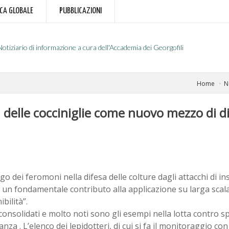
RCA GLOBALE
PUBBLICAZIONI
Notiziario di informazione a cura dell'Accademia dei Georgofili
Home
N
 delle cocciniglie come nuovo mezzo di di
go dei feromoni nella difesa delle colture dagli attacchi di in
 un fondamentale contributo alla applicazione su larga scala d
ibilità”.
onsolidati e molto noti sono gli esempi nella lotta contro sp
nza . L’elenco dei lepidotteri, di cui si fa il monitoraggio con