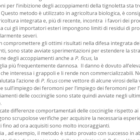
i per l’inibizione degli accoppiamenti della tignoletta sta 
 Questo metodo è utilizzato in agricoltura biologica, è consi
ricoltura integrata e, più di recente, incontra i favori dei pro
 a cui gli importatori esteri impongono limiti di residui di pro
olarmente severi.
 compromettere gli ottimi risultati nella difesa integrata del
ti, sono state avviate sperimentazioni per estendere la stra
one degli accoppiamenti anche a
P. ficus
, la
glia più frequentemente dannosa. Il danno è dovuto all’elev
che interessa i grappoli e li rende non commercializzabili. 
lutata l’azione di
P. ficus
come vettore di alcune virosi della v
e sull’impiego dei feromoni per l’impiego dei feromoni per l’
amenti delle cocciniglie sono state quindi avviate negli ultim
.
ate differenze comportamentali delle cocciniglie rispetto ai 
ono scrupolose verifiche per acquisire la necessaria espe
ti fino ad ora acquisiti sono molto incoraggianti.
ia , ad esempio, il metodo è stato provato con successo in