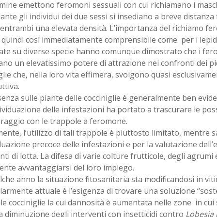
mine emettono feromoni sessuali con cui richiamano i masc
iante gli individui dei due sessi si insediano a breve distanza
entrambi una elevata densità. L’importanza del richiamo f
 quindi così immediatamente comprensibile come per i lepido
uate su diverse specie hanno comunque dimostrato che i fer
ano un elevatissimo potere di attrazione nei confronti dei pi
glie che, nella loro vita effimera, svolgono quasi esclusivam
ttiva.
enza sulle piante delle cocciniglie è generalmente ben eviden
dividuazione delle infestazioni ha portato a trascurare le possi
raggio con le trappole a feromone.
ente, l’utilizzo di tali trappole è piuttosto limitato, mentre
iduazione precoce delle infestazioni e per la valutazione dell’e
nti di lotta. La difesa di varie colture frutticole, degli agrumi
ente avvantaggiarsi del loro impiego.
che anno la situazione fitosanitaria sta modificandosi in viti
larmente attuale è l’esigenza di trovare una soluzione “soste
le cocciniglie la cui dannosità è aumentata nelle zone in cui 
a diminuzione degli interventi con insetticidi contro
Lobesia