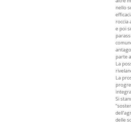
altre m
nello s
efficac
roccia 
e poi s
parass
comunq
antagon
parte a
La poss
rivelan
La pros
progre
integra
Si stan
“sosten
dell’ag
delle s