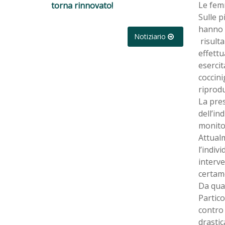
Le fem
torna rinnovato!
Sulle p
hanno 
Notiziario
risulta
effett
esercit
coccini
riprodu
La pres
dell’in
monito
Attualm
l’indiv
interve
certam
Da qual
Partico
contro 
drastic