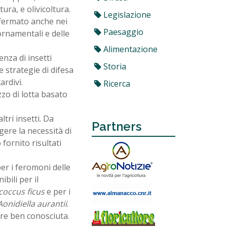
tura, e olivicoltura.
Legislazione
fermato anche nei
Paesaggio
 ornamentali e delle
Alimentazione
nza di insetti
Storia
e strategie di difesa
ardivi.
Ricerca
zo di lotta basato
tri insetti. Da
Partners
gere la necessità di
fornito risultati
r i feromoni delle
bili per il
coccus ficus
e per i
Aonidiella aurantii
.
re ben conosciuta.