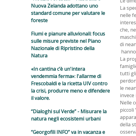
Le diff
Nuova Zelanda adottano uno
La spec
standard comune per valutare le
nelle f
foreste
interes
che, ne
Fiumi e pianure alluvionali: focus
maschi.
sulle misure previste nel Piano
di nean
Nazionale di Ripristino della
hanno 
Natura
La prog
famigli
«In cantina c’è un'intera
tutti g
vendemmia ferma»: l'allarme di
perdono
Frescobaldi e la ricetta UIV contro
le nean
la crisi, produrre meno e difendere
invece 
il valore.
Nelle c
piccoli
“Dialoghi sul Verde” - Misurare la
apparat
natura negli ecosistemi urbani
della s
osserva
“Georgofili INFO” va in vacanza e