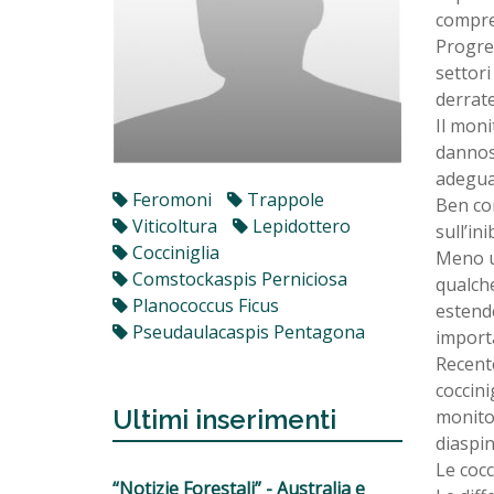
compren
Progre
settori
derrate
Il moni
dannosi
adeguat
Feromoni
Trappole
Ben con
Viticoltura
Lepidottero
sull’in
Cocciniglia
Meno ut
Comstockaspis Perniciosa
qualche
Planococcus Ficus
estende
Pseudaulacaspis Pentagona
importa
Recent
coccini
Ultimi inserimenti
monitor
diaspi
Le cocc
“Notizie Forestali” - Australia e