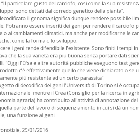
. “Il particolare gusto del carciofo, così come la sua resistenza
luppo, sono dettati dal corredo genetico della pianta”.
ecodificato il genoma significa dunque rendere possibile il
e. Potranno essere inseriti dei geni per rendere il carciofo p
e o ai cambiamenti climatici, ma anche per modificarne le car
eche, come la forma o lo sviluppo.
ere i geni rende difendibile l'esistente. Sono finiti i tempi i
va che la sua varietà era più buona senza portare dati scient
lli. “Oggi l'Efsa e altre autorità pubbliche eseguono test gen
rodotto c'è effettivamente quello che viene dichiarato o se 
vamente più resistente ad un certo parassita”.
getto di decodifica dei geni l'Università di Torino si è occupa
ternazionale, mentre il Crea (Consiglio per la ricerca in agric
onomia agraria) ha contribuito all'attività di annotazione de
quella parte del lavoro di sequenziamento in cui si dà un no
le, una funzione ai geni.
ronotizie, 29/01/2016