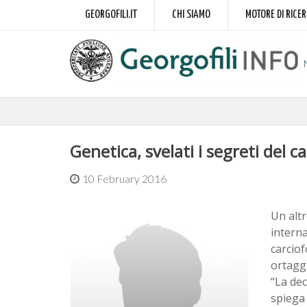
GEORGOFILI.IT
CHI SIAMO
MOTORE DI RICE
Genetica, svelati i segreti del c
10 February 2016
Un altr
interna
carcio
ortaggi
“La dec
spiega 