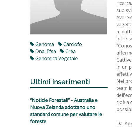
ricerca
suo svi
Avere d
vegetal
malatti
intrins
Genoma
Carciofo
“Conosc
Dna. Efsa
Crea
afferma
Genomica Vegetale
Cattive
in un p
effetti
Ultimi inserimenti
Nel pro
team in
dell'ec
“Notizie Forestali” - Australia e
cioè a 
Nuova Zelanda adottano uno
possibi
standard comune per valutare le
foreste
Da: Ag