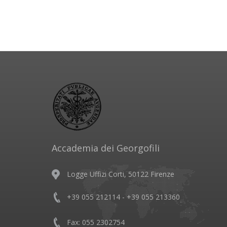
Accademia dei Georgofili
Logge Uffizi Corti, 50122 Firenze
+39 055 212114 - +39 055 213360
Fax: 055 2302754