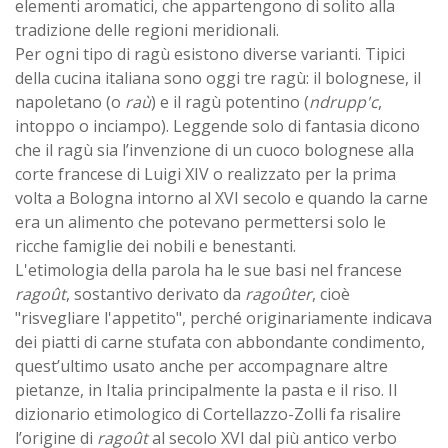
elementi aromatici, che appartengono di solito alla
tradizione delle regioni meridionali.
Per ogni tipo di ragù esistono diverse varianti. Tipici
della cucina italiana sono oggi tre ragù: il bolognese, il
napoletano (o
raù
) e il ragù potentino (
ndrupp'c
,
intoppo o inciampo). Leggende solo di fantasia dicono
che il ragù sia l’invenzione di un cuoco bolognese alla
corte francese di Luigi XIV o realizzato per la prima
volta a Bologna intorno al XVI secolo e quando la carne
era un alimento che potevano permettersi solo le
ricche famiglie dei nobili e benestanti.
L'etimologia della parola ha le sue basi nel francese
ragoût
, sostantivo derivato da
ragoûter
, cioè
"risvegliare l'appetito", perché originariamente indicava
dei piatti di carne stufata con abbondante condimento,
quest’ultimo usato anche per accompagnare altre
pietanze, in Italia principalmente la pasta e il riso. Il
dizionario etimologico di Cortellazzo-Zolli fa risalire
l’origine di
ragoût
al secolo XVI dal più antico verbo