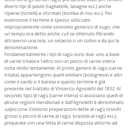
diversi tipi di paste (tagliatelle, lasagne ecc.) anche
ripiene (tortelli) e sformati (bomba di riso ecc.). Per
estensione il termine è spesso utilizzato
impropriamente come sinonimo generico di sugo, che
un tempo era detto anche
culì
se ottenuto filtrando
attraverso una tela, un setaccio o un colino e da qui la
denominazione.
Fondamentalmente i tipi di ragù sono due: uno a base
di carne tritata e l'altro con un pezzo di carne intera
cotta molto lentamente. Al primo genere di ragù (carne
tritata) appartengono quelli emiliani (bolognese) e altri
come il sardo o il barese e questo termine è già
presente nel trattato di Vincenzo Agnoletti del 1832. Al
secondo tipo di ragù (carne intera) si associano quelli di
alcune regioni meridionali e dall’Agnoletti è denominato
salpiccone
. Esistono preparazioni dette al ragù (involti
grossi o piccoli di carne al ragù, braciole al ragù ecc.),
preparate con una fetta di carne disposta attorno ad