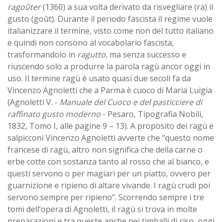
ragoûter
(1360) a sua volta derivato da risvegliare (ra) il
gusto (goût). Durante il periodo fascista il regime vuole
italianizzare il termine, visto come non del tutto italiano
e quindi non consono al vocabolario fascista,
trasformandolo in
ragutto
, ma senza successo e
riuscendo solo a produrre la parola ragù ancor oggi in
uso. Il termine ragù è usato quasi due secoli fa da
Vincenzo Agnoletti che a Parma è cuoco di Maria Luigia
(Agnoletti V. -
Manuale del Cuoco e del pasticciere di
raffinato gusto moderno
- Pesaro, Tipografia Nobili,
1832, Tomo I, alle pagine 9 – 13). A proposito dei ragù e
salpicconi Vincenzo Agnoletti avverte che “questo nome
francese di ragù, altro non significa che della carne o
erbe cotte con sostanza tanto al rosso che al bianco, e
questi servono o per magiari per un piatto, ovvero per
guarnizione e ripieno di altare vivande. I ragù crudi poi
servono sempre per ripieno”. Scorrendo sempre i tre
tomi dell’opera di Agnoletti, il ragù si trova in molte
preparazioni e tra queste anche nei timballi di riso, oggi