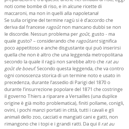
noti come bombe di riso, e in alcune ricette di
maccaroni, ma non in quelli alla napoletana!
Se sulla origine del termine ragù si è d’accordo che
deriva dal francese
ragoût
non mancano dubbi se non
le discordie. Nessun problema per
goût
, gusto - ma
quale gusto? – considerando che
ragoûtant
significa
poco appetitoso e anche disgustante qui può inserirsi
quella che non è altro che una leggenda metropolitana
secondo la quale il ragù non sarebbe altro che
rat au
goût de boeuf
. Secondo questa leggenda, che va contro
ogni conoscenza storica di un termine noto e usato in
precedenza, durante l’assedio di Parigi del 1870 o
durante l’insurrezione popolare del 1871 che costringe
il governo Thiers a riparare a Versailles (una duplice
origine è già molto problematica), finiti pollame, conigli,
ovini, i pochi manzi portati in città, tutti i cavali e gli
animali dello zoo, cacciati e mangiati cani e gatti, non
rimangono che i topi e i grandi ratti. Da qui il
rat au