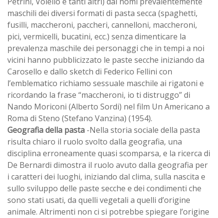
Petrini, Voiello e tanti altri) dai nomi prevalentemente
maschili dei diversi formati di pasta secca (spaghetti,
fusilli, maccheroni, paccheri, cannelloni, maccheroni,
pici, vermicelli, bucatini, ecc.) senza dimenticare la
prevalenza maschile dei personaggi che in tempi a noi
vicini hanno pubblicizzato le paste secche iniziando da
Carosello e dallo sketch di Federico Fellini con
l’emblematico richiamo sessuale maschile ai rigatoni e
ricordando la frase “maccheroni, io ti distruggo” di
Nando Moriconi (Alberto Sordi) nel film Un Americano a
Roma di Steno (Stefano Vanzina) (1954).
Geografia della pasta
-Nella storia sociale della pasta
risulta chiaro il ruolo svolto dalla geografia, una
disciplina erroneamente quasi scomparsa, e la ricerca di
De Bernardi dimostra il ruolo avuto dalla geografia per
i caratteri dei luoghi, iniziando dal clima, sulla nascita e
sullo sviluppo delle paste secche e dei condimenti che
sono stati usati, da quelli vegetali a quelli d’origine
animale. Altrimenti non ci si potrebbe spiegare l’origine