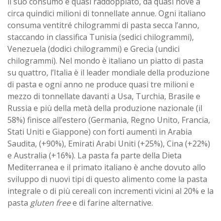
il suo consumo è quasi raddoppiato, da quasi nove a
circa quindici milioni di tonnellate annue. Ogni italiano
consuma ventitré chilogrammi di pasta secca l’anno,
staccando in classifica Tunisia (sedici chilogrammi),
Venezuela (dodici chilogrammi) e Grecia (undici
chilogrammi). Nel mondo è italiano un piatto di pasta
su quattro, l’Italia è il leader mondiale della produzione
di pasta e ogni anno ne produce quasi tre milioni e
mezzo di tonnellate davanti a Usa, Turchia, Brasile e
Russia e più della metà della produzione nazionale (il
58%) finisce all’estero (Germania, Regno Unito, Francia,
Stati Uniti e Giappone) con forti aumenti in Arabia
Saudita, (+90%), Emirati Arabi Uniti (+25%), Cina (+22%)
e Australia (+16%). La pasta fa parte della Dieta
Mediterranea e il primato italiano è anche dovuto allo
sviluppo di nuovi tipi di questo alimento come la pasta
integrale o di più cereali con incrementi vicini al 20% e la
pasta
gluten free
e di farine alternative.