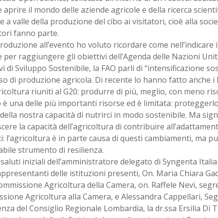
 aprire il mondo delle aziende agricole e della ricerca scienti
 a valle della produzione del cibo ai visitatori, cioè alla socie
tori fanno parte.
troduzione all’evento ho voluto ricordare come nell’indicare 
 per raggiungere gli obiettivi dell’Agenda delle Nazioni Unite
vi di Sviluppo Sostenibile, la FAO parli di “intensificazione sos
o di produzione agricola. Di recente lo hanno fatto anche i 
ricoltura riuniti al G20: produrre di più, meglio, con meno ris
o è una delle più importanti risorse ed è limitata: proteggerlo 
della nostra capacità di nutrirci in modo sostenibile. Ma sign
cere la capacità dell’agricoltura di contribuire all’adattame
ci: l’agricoltura è in parte causa di questi cambiamenti, ma 
bile strumento di resilienza.
saluti iniziali dell’amministratore delegato di Syngenta Itali
appresentanti delle istituzioni presenti, On. Maria Chiara Ga
ommissione Agricoltura della Camera, on. Raffele Nevi, segre
ione Agricoltura alla Camera, e Alessandra Cappellari, Segr
nza del Consiglio Regionale Lombardia, la dr.ssa Ersilia Di