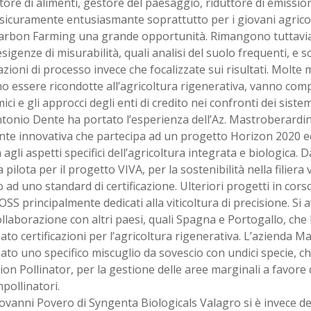
ore di alimenti, gestore del paesaggio, riduttore di emissioni
 sicuramente entusiasmante soprattutto per i giovani agrico
Carbon Farming una grande opportunità. Rimangono tuttavia i
esigenze di misurabilità, quali analisi del suolo frequenti, e sc
cazioni di processo invece che focalizzate sui risultati. Molte
 essere ricondotte all’agricoltura rigenerativa, vanno compr
ci e gli approcci degli enti di credito nei confronti dei sistem
Antonio Dente ha portato l’esperienza dell’Az. Mastroberardin
nte innovativa che partecipa ad un progetto Horizon 2020 e
 agli aspetti specifici dell’agricoltura integrata e biologica. 
 pilota per il progetto VIVA, per la sostenibilità nella filiera v
 ad uno standard di certificazione. Ulteriori progetti in cor
SS principalmente dedicati alla viticoltura di precisione. S
ollaborazione con altri paesi, quali Spagna e Portogallo, che
ato certificazioni per l’agricoltura rigenerativa. L’azienda 
ato uno specifico miscuglio da sovescio con undici specie, ch
on Pollinator, per la gestione delle aree marginali a favore d
mpollinatori.
Giovanni Povero di Syngenta Biologicals Valagro si è invece ded