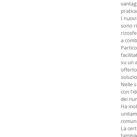
vantag
pratica
I nuovi
sono ri
rizosfe
a comba
Partico
facilit
su un a
offerto
soluzio
Nelle s
con l’
dei nu
Ha inol
unitame
comuni
La cert
fattib