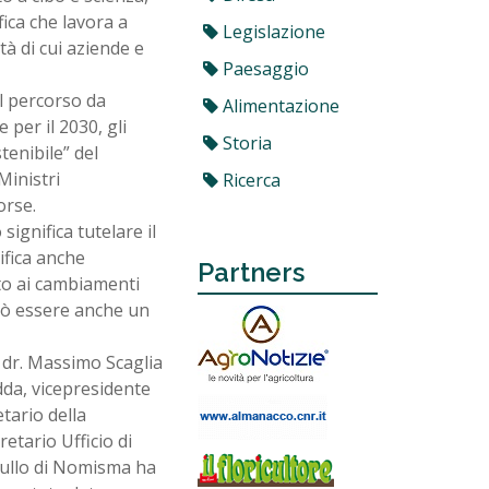
fica che lavora a
Legislazione
tà di cui aziende e
Paesaggio
il percorso da
Alimentazione
 per il 2030, gli
Storia
tenibile” del
Ministri
Ricerca
orse.
significa tutelare il
ifica anche
Partners
nto ai cambiamenti
può essere anche un
a dr. Massimo Scaglia
dda, vicepresidente
tario della
etario Ufficio di
 Tullo di Nomisma ha