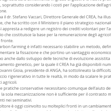
o, soprattutto considerando i costi per l’applicazione dell’agri
one.
a il dr. Stefano Vaccari, Direttore Generale del CREA, ha illust
te, che ha scritto con il Ministero il piano strategico nazionale
i appresta a redigere un registro dei crediti volontari per l
o che costituisce la base per la remunerazione degli agricol
fronte.
carbon farming è infatti necessario stabilire un metodo, defin
entare la fissazione e che portino un vantaggio economico.
o anche dallo sviluppo delle tecniche di evoluzione assistita 
amento genetico, per la quale il CREA ha già disponibili num
Giovanni Gioia, presidente di ANGA, ha sottolineato la difficolt
ccio rigenerativo in tutte le realtà, in modo da scalare le prati
i agricoli.
e pratiche conservative necessitano comunque dell’aiuto del
la sola meccanizzazione non è sufficiente per il contrasto m
nti nei seminativi.
oltore è oggi coinvolto su molteplici fronti in un cambiamen