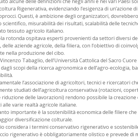
uito alcune delle definizioni che negli anni e nei vari Paesi s
icoltura Rigenerativa, evidenziando l’esigenza di un’azione d
pprocci. Questi, è ambizione degli organizzatori, dovrebbero
scientifico, misurabilità dei risultati, scalabilità delle tecnic
to tessuto agricolo italiano.
la rotonda ospitava esperti provenienti da settori diversi del
, delle aziende agricole, della filiera, con l’obiettivo di coinvo
te nella produzione del cibo.
. Vincenzo Tabaglio, dell’Università Cattolica del Sacro Cuore
 dagli scopi della ricerca agronomica e dell’agro-ecologia, ba
bilità.
amentale l’associazione di agricoltori, tecnici e ricercatori che
nte studiati dell’agricoltura conservativa (rotazioni, cope
 riduzione delle lavorazioni) rendono possibile la creazione d
i alle varie realtà agricole italiane.
anto importante è la sostenibilità economica delle filiere c
gior diversificazione colturale.
o considera i termini conservativo rigenerativo e sostenibile
ccio rigenerativo è obbligatoriamente olistico e prevede di 