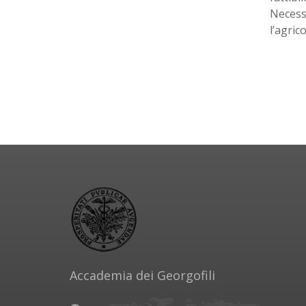
Necess
l’agrico
Accademia dei Georgofili