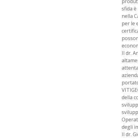
produtt
sfida è
nella 
per le 
certifi
possono
economi
Il dr. 
altame
attenta
azienda
portato
VITIGEO
della c
svilupp
svilupp
Operati
degli i
Il dr. 