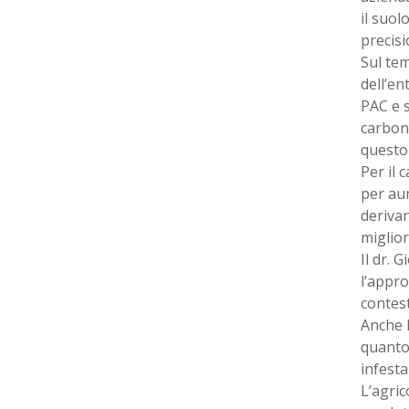
il suol
precisi
Sul tem
dell’en
PAC e s
carboni
questo 
Per il 
per aum
derivan
miglior
Il dr. 
l’appro
contest
Anche l
quanto 
infesta
L’agric