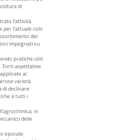
coltura di
rato l’attività
 per l’attuale ciclo
’assorbimento del
tori impegnati su
endo pratiche utili
 Forti aspettative
applicate al
erose varietà.
à di declinare
che a tutti i
l’agrochimica, in
eccanico delle
to epocale: