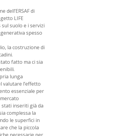
ne dell’ERSAF di
getto LIFE
 sul suolo e i servizi
 rigenerativa spesso
o, la costruzione di
tadini.
tato fatto ma ci sia
nibili.
opria lunga
l valutare l’effetto
mento essenziale per
l mercato
stati inseriti già da
sia complessa la
do le superfici in
lare che la piccola
tiche necessarie per