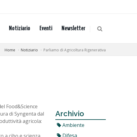
Notiziario
Eventi
Newsletter
Home
Notiziario
Parliamo di Agricoltura Rigenerativa
 del Food&Science
Archivio
ura di Syngenta dal
duttività agricola:
Ambiente
Difesa
o a cibo e scienza,