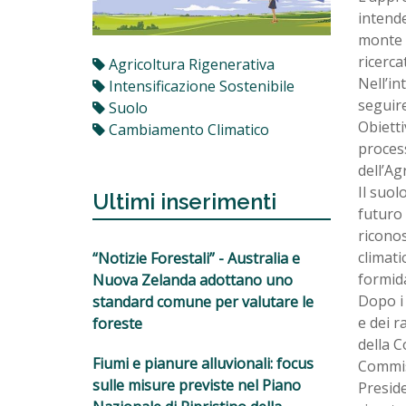
intende
monte e
ricerca
Agricoltura Rigenerativa
Nell’in
Intensificazione Sostenibile
seguire
Suolo
Obietti
Cambiamento Climatico
process
dell’Ag
Il suol
Ultimi inserimenti
futuro 
riconos
climati
“Notizie Forestali” - Australia e
formida
Nuova Zelanda adottano uno
Dopo i 
standard comune per valutare le
e dei r
foreste
della C
Fiumi e pianure alluvionali: focus
Commiss
sulle misure previste nel Piano
Preside