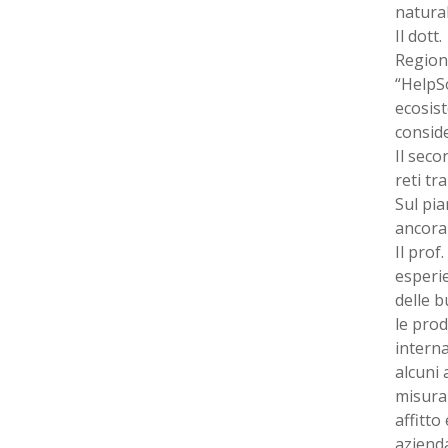
natural
Il dott.
Region
“HelpSo
ecosist
conside
Il seco
reti tra
Sul pia
ancora 
Il prof
esperie
delle b
le prod
interna
alcuni 
misuraz
affitto
azienda