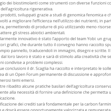
gio dei biostimolanti come strumenti con diverse funzioni c
 dell’agricoltura rigenerativa.
 prodotti, sviluppati grazie a studi di genomica fenomica e ch
volti a migliorare l’efficienza nell’utilizzo dei nutrienti, in par
ra, permettendo di produrre di più utilizzando meno risorse
ttere gli stress abiotici ambientali.
larmente innovativo è stato l’apporto del team Yobi: un grup
atori grafici, che durante tutto il convegno hanno raccolto spu
mpio pannello, traducendoli in immagini, disegni e scritte. Il
 dal loro lavoro è stato e sarà di stimolo alla creatività che 
ni condivise a problemi complessi.
ue conclusioni il dr. Scaglia ha raccolto e interpretato le solle
idea di un Open Forum permanente di discussione e approfon
merosi temi emersi.
tre ribadito alcune pratiche basilari dell’agricoltura conserva
nte alla necessità di fornire una definizione che permetta 
cazione.
ificazione dei crediti sarà fondamentale per la carbon farm
ile e dovrà essere opportunamente valorizzata e remunerata