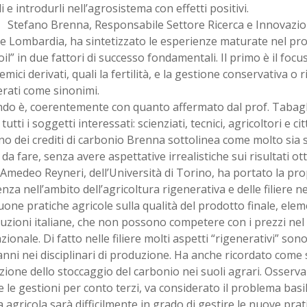
i e introdurli nell’agrosistema con effetti positivi.
Stefano Brenna, Responsabile Settore Ricerca e Innovazio
e Lombardia, ha sintetizzato le esperienze maturate nel pro
il” in due fattori di successo fondamentali. Il primo è il focus
emici derivati, quali la fertilità, e la gestione conservativa o
rati come sinonimi.
ndo è, coerentemente con quanto affermato dal prof. Tabagli
 tutti i soggetti interessati: scienziati, tecnici, agricoltori e cit
no dei crediti di carbonio Brenna sottolinea come molto sia s
da fare, senza avere aspettative irrealistiche sui risultati otte
. Amedeo Reyneri, dell’Università di Torino, ha portato la pr
nza nell’ambito dell’agricoltura rigenerativa e delle filiere ne
uone pratiche agricole sulla qualità del prodotto finale, ele
uzioni italiane, che non possono competere con i prezzi ne
zionale. Di fatto nelle filiere molti aspetti “rigenerativi” sono 
anni nei disciplinari di produzione. Ha anche ricordato come 
ione dello stoccaggio del carbonio nei suoli agrari. Osservan
 e le gestioni per conto terzi, va considerato il problema basi
 agricola sarà difficilmente in grado di gestire le nuove pra