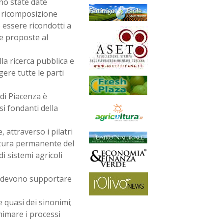
ono state date
i ricomposizione
 essere ricondotti a
he proposte al
la ricerca pubblica e
lgere tutte le parti
 di Piacenza è
si fondanti della
, attraverso i pilatri
rtura permanente del
i sistemi agricoli
he devono supportare
 quasi dei sinonimi;
mimare i processi