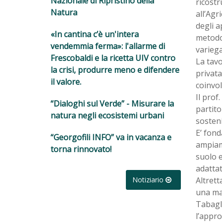
Nazionale di Ripristino della
ricostr
Natura
all’Agr
degli a
«In cantina c’è un'intera
metodo 
vendemmia ferma»: l'allarme di
variega
Frescobaldi e la ricetta UIV contro
La tavo
la crisi, produrre meno e difendere
privata
il valore.
coinvol
Il prof
“Dialoghi sul Verde” - Misurare la
partito
natura negli ecosistemi urbani
sosteni
E’ fond
“Georgofili INFO” va in vacanza e
ampiame
torna rinnovato!
suolo e
adattat
Altrett
Notiziario
una mag
Tabagli
l’appro