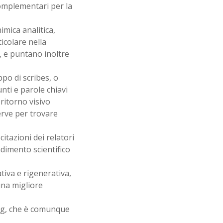
omplementari per la
imica analitica,
ticolare nella
, e puntano inoltre
po di scribes, o
nti e parole chiavi
 ritorno visivo
serve per trovare
citazioni dei relatori
dimento scientifico
tiva e rigenerativa,
una migliore
ing, che è comunque
.