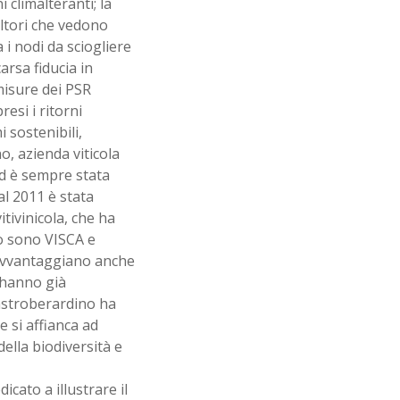
 climalteranti; la
ltori che vedono
 nodi da sciogliere
arsa fiducia in
 misure dei PSR
esi i ritorni
i sostenibili,
o, azienda viticola
d è sempre stata
Dal 2011 è stata
itivinicola, che ha
so sono VISCA e
i avvantaggiano anche
 hanno già
Mastroberardino ha
e si affianca ad
ella biodiversità e
icato a illustrare il