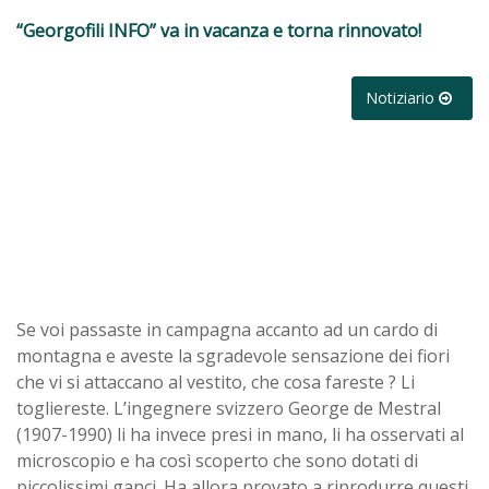
“Georgofili INFO” va in vacanza e torna rinnovato!
Notiziario
Se voi passaste in campagna accanto ad un cardo di
montagna e aveste la sgradevole sensazione dei fiori
che vi si attaccano al vestito, che cosa fareste ? Li
togliereste. L’ingegnere svizzero George de Mestral
(1907-1990) li ha invece presi in mano, li ha osservati al
microscopio e ha così scoperto che sono dotati di
piccolissimi ganci. Ha allora provato a riprodurre questi