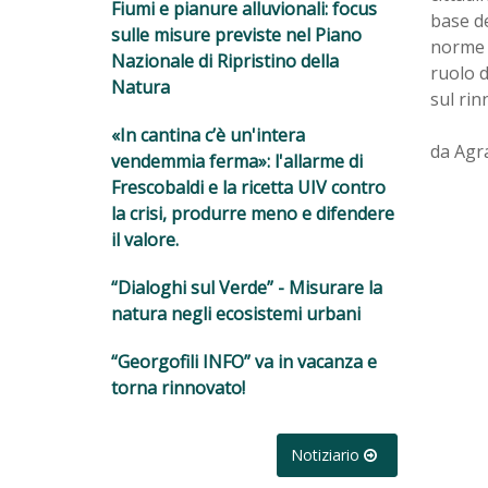
Fiumi e pianure alluvionali: focus
base de
sulle misure previste nel Piano
norme s
Nazionale di Ripristino della
ruolo d
Natura
sul rin
«In cantina c’è un'intera
da Agr
vendemmia ferma»: l'allarme di
Frescobaldi e la ricetta UIV contro
la crisi, produrre meno e difendere
il valore.
“Dialoghi sul Verde” - Misurare la
natura negli ecosistemi urbani
“Georgofili INFO” va in vacanza e
torna rinnovato!
Notiziario