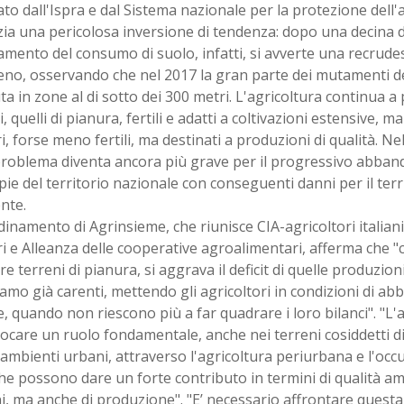
ato dall'Ispra e dal Sistema nazionale per la protezione dell
ia una pericolosa inversione di tendenza: dopo una decina di
amento del consumo di suolo, infatti, si avverte una recrude
no, osservando che nel 2017 la gran parte dei mutamenti de
a in zone al di sotto dei 300 metri. L'agricoltura continua a 
i, quelli di pianura, fertili e adatti a coltivazioni estensive, m
ri, forse meno fertili, ma destinati a produzioni di qualità. 
l problema diventa ancora più grave per il progressivo abba
ie del territorio nazionale con conseguenti danni per il terr
nte.
dinamento di Agrinsieme, che riunisce CIA-agricoltori italiani
 e Alleanza delle cooperative agroalimentari, afferma che 
re terreni di pianura, si aggrava il deficit di quelle produzion
iamo già carenti, mettendo gli agricoltori in condizioni di a
, quando non riescono più a far quadrare i loro bilanci". "L'
ocare un ruolo fondamentale, anche nei terreni cosiddetti diff
 ambienti urbani, attraverso l'agricoltura periurbana e l'occ
he possono dare un forte contributo in termini di qualità am
ni, ma anche di produzione". "E’ necessario affrontare quest