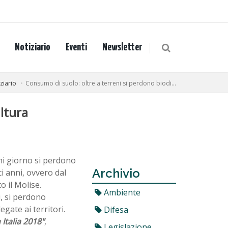
Notiziario
Eventi
Newsletter
ziario
Consumo di suolo: oltre a terreni si perdono biodi...
ltura
gni giorno si perdono
Archivio
ci anni, ovvero dal
o il Molise.
Ambiente
i, si perdono
gate ai territori.
Difesa
Italia 2018"
,
Legislazione