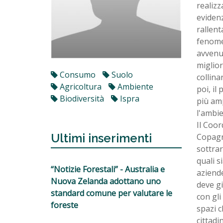
realizz
evidenz
rallent
fenome
avvenut
miglior
Consumo
Suolo
collina
Agricoltura
Ambiente
poi, i
Biodiversità
Ispra
più amp
l'ambie
Il Coor
Ultimi inserimenti
Copagri
sottrar
quali s
“Notizie Forestali” - Australia e
aziende
Nuova Zelanda adottano uno
deve gi
standard comune per valutare le
con gli
foreste
spazi c
cittadi