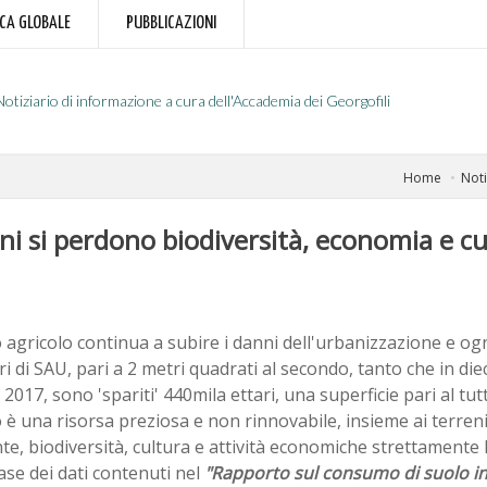
RCA GLOBALE
PUBBLICAZIONI
Notiziario di informazione a cura dell'Accademia dei Georgofili
Home
Noti
ni si perdono biodiversità, economia e cu
o agricolo continua a subire i danni dell'urbanizzazione e o
ri di SAU, pari a 2 metri quadrati al secondo, tanto che in die
 2017, sono 'spariti' 440mila ettari, una superficie pari al tutt
o è una risorsa preziosa e non rinnovabile, insieme ai terren
e, biodiversità, cultura e attività economiche strettamente le
ase dei dati contenuti nel
"Rapporto sul consumo di suolo in 