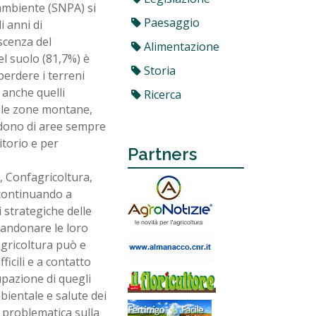
'ambiente (SNPA) si
Paesaggio
 anni di
scenza del
Alimentazione
l suolo (81,7%) è
Storia
perdere i terreni
a anche quelli
Ricerca
Nelle zone montane,
ndono di aree sempre
itorio e per
Partners
, Confagricoltura,
"continuando a
i strategiche delle
bbandonare le loro
agricoltura può e
icili e a contatto
upazione di quegli
bientale e salute dei
a problematica sulla