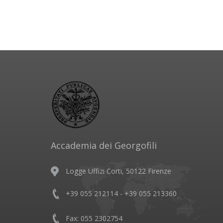
Accademia dei Georgofili
Logge Uffizi Corti, 50122 Firenze
+39 055 212114 - +39 055 213360
Fax: 055 2302754