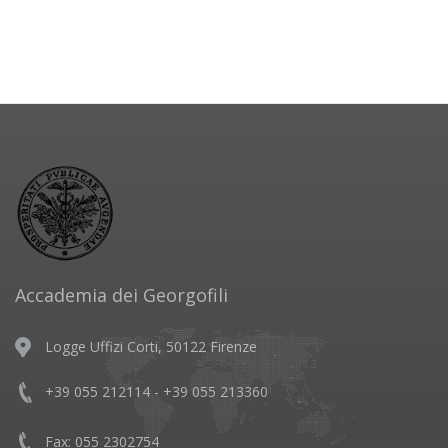
Accademia dei Georgofili
Logge Uffizi Corti, 50122 Firenze
+39 055 212114 - +39 055 213360
Fax: 055 2302754