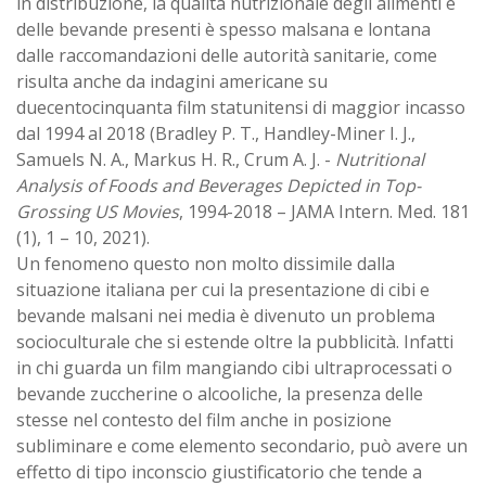
in distribuzione, la qualità nutrizionale degli alimenti e
delle bevande presenti è spesso malsana e lontana
dalle raccomandazioni delle autorità sanitarie, come
risulta anche da indagini americane su
duecentocinquanta film statunitensi di maggior incasso
dal 1994 al 2018 (Bradley P. T., Handley-Miner I. J.,
Samuels N. A., Markus H. R., Crum A. J. -
Nutritional
Analysis of Foods and Beverages Depicted in Top-
Grossing US Movies
, 1994-2018 – JAMA Intern. Med. 181
(1), 1 – 10, 2021).
Un fenomeno questo non molto dissimile dalla
situazione italiana per cui la presentazione di cibi e
bevande malsani nei media è divenuto un problema
socioculturale che si estende oltre la pubblicità. Infatti
in chi guarda un film mangiando cibi ultraprocessati o
bevande zuccherine o alcooliche, la presenza delle
stesse nel contesto del film anche in posizione
subliminare e come elemento secondario, può avere un
effetto di tipo inconscio giustificatorio che tende a