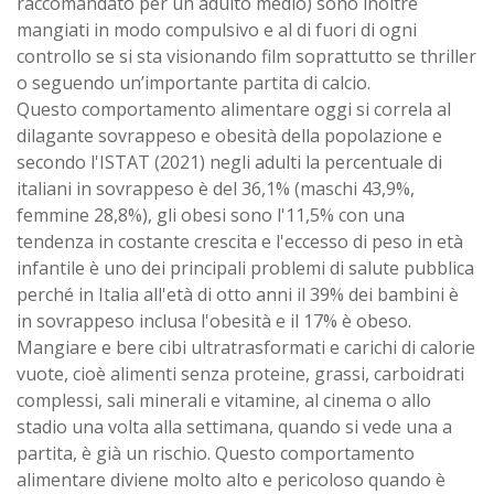
raccomandato per un adulto medio) sono inoltre
mangiati in modo compulsivo e al di fuori di ogni
controllo se si sta visionando film soprattutto se thriller
o seguendo un’importante partita di calcio.
Questo comportamento alimentare oggi si correla al
dilagante sovrappeso e obesità della popolazione e
secondo l'ISTAT (2021) negli adulti la percentuale di
italiani in sovrappeso è del 36,1% (maschi 43,9%,
femmine 28,8%), gli obesi sono l'11,5% con una
tendenza in costante crescita e l'eccesso di peso in età
infantile è uno dei principali problemi di salute pubblica
perché in Italia all'età di otto anni il 39% dei bambini è
in sovrappeso inclusa l'obesità e il 17% è obeso.
Mangiare e bere cibi ultratrasformati e carichi di calorie
vuote, cioè alimenti senza proteine, grassi, carboidrati
complessi, sali minerali e vitamine, al cinema o allo
stadio una volta alla settimana, quando si vede una a
partita, è già un rischio. Questo comportamento
alimentare diviene molto alto e pericoloso quando è