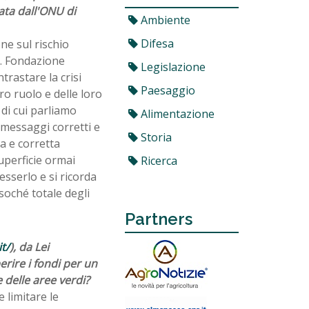
ta dall'ONU di
Ambiente
Difesa
one sul rischio
. Fondazione
Legislazione
trastare la crisi
Paesaggio
ro ruolo e delle loro
 di cui parliamo
Alimentazione
messaggi corretti e
Storia
sa e corretta
superficie ormai
Ricerca
sserlo e si ricorda
soché totale degli
Partners
t/
), da Lei
erire i fondi per un
 delle aree verdi?
e limitare le