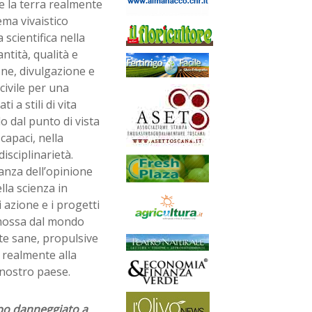
 la terra realmente
ema vivaistico
 scientifica nella
ntità, qualità e
ne, divulgazione e
civile per una
i a stili di vita
lo dal punto di vista
capaci, nella
disciplinarietà.
nza dell’opinione
lla scienza in
 azione e i progetti
omossa dal mondo
nte sane, propulsive
e realmente alla
 nostro paese.
ppo danneggiato a