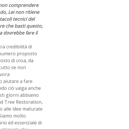
a non comprendere
do, Lei non ritiene
acoli tecnici del
re che basti questo,
a dovrebbe fare il
 credibilità di
ni numero proposto
osto di cosa, da
ttutto se non
avora
o aiutare a fare
redo ciò valga anche
esti giorni abbiamo
nd Tree Restoration,
o alle idee maturate
. Siamo molto
rio ed essenziale di