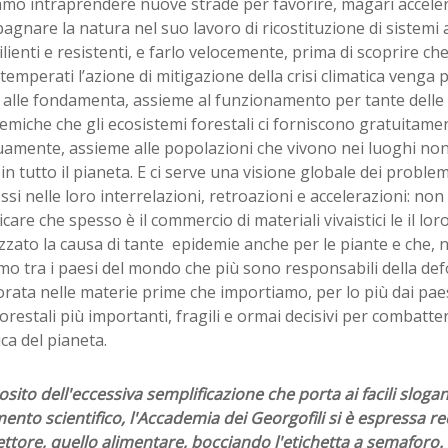
mo intraprendere nuove strade per favorire, magari accele
gnare la natura nel suo lavoro di ricostituzione di sistemi a
ilienti e resistenti, e farlo velocemente, prima di scoprire ch
temperati l’azione di mitigazione della crisi climatica venga 
alle fondamenta, assieme al funzionamento per tante delle u
emiche che gli ecosistemi forestali ci forniscono gratuitame
uamente, assieme alle popolazioni che vivono nei luoghi no
in tutto il pianeta. E ci serve una visione globale dei proble
si nelle loro interrelazioni, retroazioni e accelerazioni: no
care che spesso è il commercio di materiali vivaistici le il l
zzato la causa di tante epidemie anche per le piante e che, 
mo tra i paesi del mondo che più sono responsabili della de
rata nelle materie prime che importiamo, per lo più dai paes
orestali più importanti, fragili e ormai decisivi per combattere
ca del pianeta.
sito dell'eccessiva semplificazione che porta ai facili slogan 
nto scientifico, l'Accademia dei Georgofili si è espressa 
ettore, quello alimentare, bocciando l'etichetta a semaforo