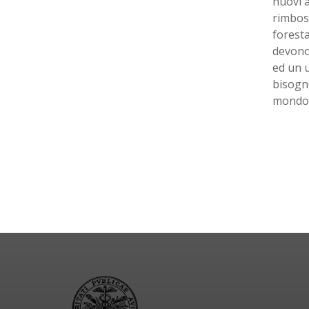
nuovi a
rimbos
foresta
devono 
ed un u
bisogno
mondo d