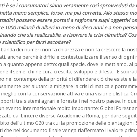
osti è se i consumatori siano veramente così sprovveduti d
hetta meno semplice, forse, ma più corretta. Allo stesso mo
ittadini possano essere portati a ragionare sugli oggettivi ost
e 1000 miliardi di alberi in meno di dieci anni e a non pensa
ando che sia realizzabile, a risolvere la crisi climatica? Cos
cientifico per farsi ascoltare?
banda dei numeri non fa chiarezza e non fa crescere la nostra
ati, anche perchè è difficile contestualizzare il senso di og
o a quanto appena detto: quali specie, dove le mettiamo, al p
ene il seme, chi ne cura crescita, sviluppo e difesa… E sopra
o nel contempo della priorità di difendere ciò che esiste e l
osamente per aiutarci a mitigare la crisi climatica e potremm
meglio con la conservazione attiva e una visione olistica. C
apporti tra sistemi agrari e forestali nel nostro paese. In qu
un evento internazionale molto importante: Global Forest a
zato dai Lincei e diverse Accademie a Roma, per dare seguit
bito dell’ultimo G20 tra cui la promozione delle piantagioni
i che nel documento finale venga riaffermato il valore prima