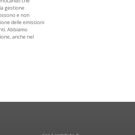
menticando che
la gestione
possono e non
ione delle emissioni
anti. Abbiamo
ione, anche nel