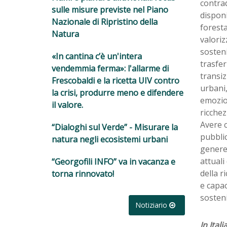
contra
sulle misure previste nel Piano
disponi
Nazionale di Ripristino della
foresta
Natura
valoriz
sosteni
«In cantina c’è un'intera
trasfer
vendemmia ferma»: l'allarme di
transiz
Frescobaldi e la ricetta UIV contro
urbani,
la crisi, produrre meno e difendere
emozion
il valore.
ricchez
Avere 
“Dialoghi sul Verde” - Misurare la
pubblic
natura negli ecosistemi urbani
genere 
attual
“Georgofili INFO” va in vacanza e
della r
torna rinnovato!
e capac
sosteni
Notiziario
In Ita