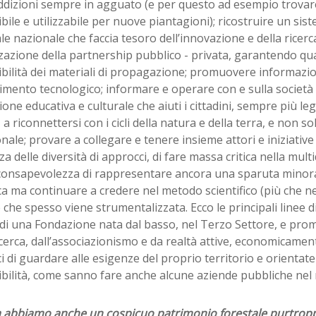
ddizioni sempre in agguato (e per questo ad esempio trovare
bile e utilizzabile per nuove piantagioni); ricostruire un sist
le nazionale che faccia tesoro dell’innovazione e della ricerca
zazione della partnership pubblico - privata, garantendo qua
bilità dei materiali di propagazione; promuovere informazio
imento tecnologico; informare e operare con e sulla società 
ione educativa e culturale che aiuti i cittadini, sempre più legat
 a riconnettersi con i cicli della natura e della terra, e non so
ale; provare a collegare e tenere insieme attori e iniziative 
za delle diversità di approcci, di fare massa critica nella multi
consapevolezza di rappresentare ancora una sparuta minora
a ma continuare a credere nel metodo scientifico (più che ne
che spesso viene strumentalizzata. Ecco le principali linee di
i di una Fondazione nata dal basso, nel Terzo Settore, e pr
icerca, dall’associazionismo e da realtà attive, economicame
i di guardare alle esigenze del proprio territorio e orientat
bilità, come sanno fare anche alcune aziende pubbliche nel
lia abbiamo anche un cospicuo patrimonio forestale purtro