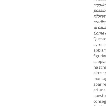
seguito
possibi
rifores
sradica
di caus
Come c
Questo 
avremmo
abbiamo
figuria
sappiam
ha schi
altre s
montagn
sparire
ad una 
questo,
consegu