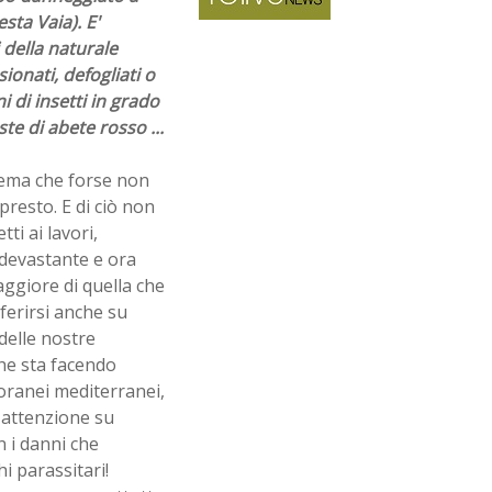
sta Vaia). E'
 della naturale
sionati, defogliati o
 di insetti in grado
te di abete rosso ...
tema che forse non
resto. E di ciò non
i ai lavori,
 devastante e ora
ggiore di quella che
ferirsi anche su
delle nostre
he sta facendo
oranei mediterranei,
 attenzione su
n i danni che
i parassitari!