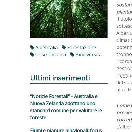
sostan
piantar
Il tito
sottes
Alberit
climati
potenzi
Alberitalia
Forestazione
troppo
Crisi Climatica
Biodiversità
ricorda
gestion
raggiun
Ultimi inserimenti
del suo
altri d
“Notizie Forestali” - Australia e
Nuova Zelanda adottano uno
Come la
standard comune per valutare le
presied
foreste
corrett
L’alber
Fiumi e pianure alluvionali: focus