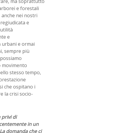
rare, ma soprattutto
rborei e forestali
e anche nei nostri
pregiudicata e
tilità
nte e
n urbani e ormai
mi, sempre più
n possiamo
oro movimento
nello stesso tempo,
forestazione
i che ospitano i
 la crisi socio-
privi di
recentemente in un
. La domanda che ci