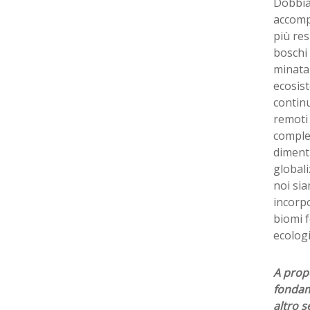
Dobbia
accompa
più res
boschi 
minata 
ecosist
contin
remoti 
comples
dimenti
globali
noi sia
incorpo
biomi f
ecologi
A propo
fondame
altro s