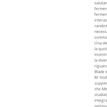
salutar
fermen
ferment
interaz
randomi
necessa
somma d
Una die
la quot
incentr
la dive
riguard
Wade e 
M. Hod
supple
the Me
studiat
integra
settima