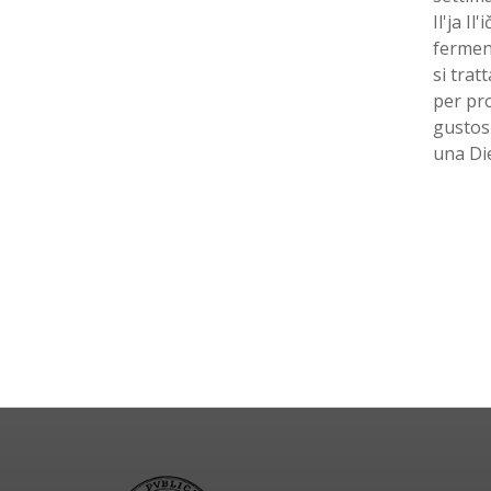
Il'ja I
ferment
si tra
per pro
gustosi
una Di