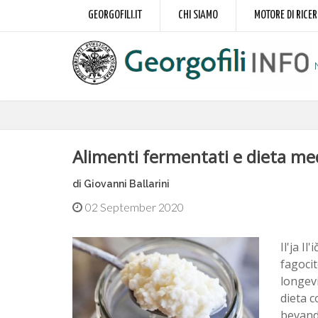
GEORGOFILI.IT
CHI SIAMO
MOTORE DI RICE
Alimenti fermentati e dieta me
di Giovanni Ballarini
02 September 2020
Il'ja I
fagocit
longevi
dieta c
bevande