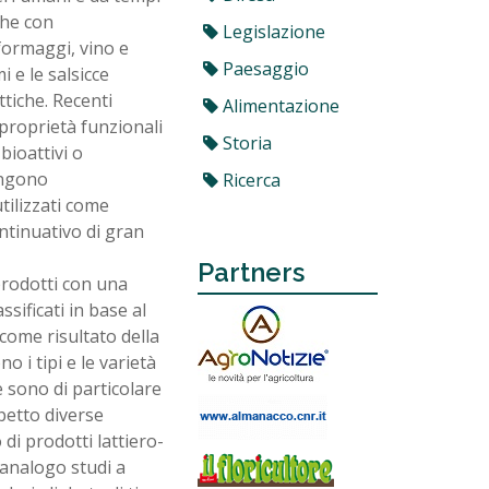
che con
Legislazione
formaggi, vino e
Paesaggio
i e le salsicce
tiche. Recenti
Alimentazione
proprietà funzionali
Storia
bioattivi o
engono
Ricerca
tilizzati come
ntinuativo di gran
Partners
prodotti con una
sificati in base al
 come risultato della
 i tipi e le varietà
e sono di particolare
petto diverse
di prodotti lattiero-
analogo studi a