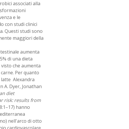
obici associati alla
asformazioni
venza e le
 con studi clinici
na. Questi studi sono
lmente maggiori della
intestinale aumenta
,5% di una dieta
e visto che aumenta
i carne. Per quanto
l latte Alexandra
yn A. Dyer, Jonathan
an diet
 risk: results from
08:1–17) hanno
 mediterranea
no) nell'arco di otto
hio cardiovascolare.