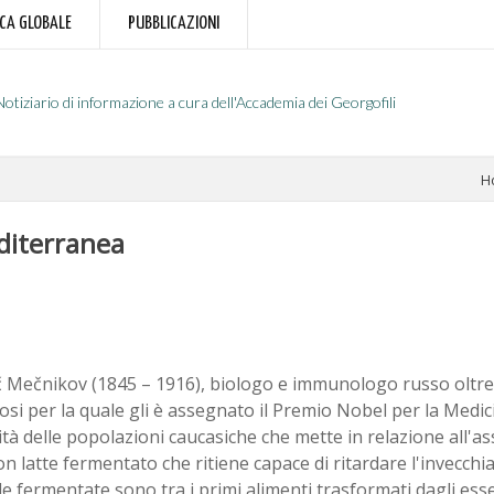
RCA GLOBALE
PUBBLICAZIONI
Notiziario di informazione a cura dell'Accademia dei Georgofili
H
diterranea
l'ič Mečnikov (1845 – 1916), biologo e immunologo russo oltre
osi per la quale gli è assegnato il Premio Nobel per la Medici
tà delle popolazioni caucasiche che mette in relazione all'a
on latte fermentato che ritiene capace di ritardare l'invecchia
 fermentate sono tra i primi alimenti trasformati dagli ess