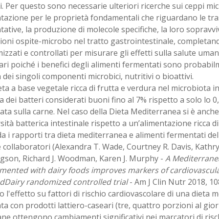
i. Per questo sono necessarie ulteriori ricerche sui ceppi micr
tazione per le proprietà fondamentali che riguardano le tr
ative, la produzione di molecole specifiche, la loro sopravvi
ioni ospite-microbo nel tratto gastrointestinale, completando
zzati e controllati per misurare gli effetti sulla salute uma
ri poiché i benefici degli alimenti fermentati sono probabi
ei singoli componenti microbici, nutritivi o bioattivi.
ta a base vegetale ricca di frutta e verdura nel microbiota 
a dei batteri considerati buoni fino al 7% rispetto a solo lo 0
ata sulla carne. Nel caso della Dieta Mediterranea si è anch
rsità batterica intestinale rispetto a un’alimentazione ricca d
a i rapporti tra dieta mediterranea e alimenti fermentati de
collaboratori (Alexandra T. Wade, Courtney R. Davis, Kathr
gson, Richard J. Woodman, Karen J. Murphy -
A Mediterrane
mented with dairy foods improves markers of cardiovascular
dDairy randomized controlled trial
- Am J Clin Nutr 2018, 1
o l'effetto su fattori di rischio cardiovascolare di una dieta
ta con prodotti lattiero-caseari (tre, quattro porzioni al gior
ne ottengono cambiamenti significativi nei marcatori di risc