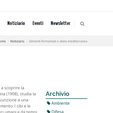
Notiziario
Eventi
Newsletter
ome
Notiziario
Alimenti fermentati e dieta mediterranea
 a scoprire la
Archivio
na (1908), studia la
ssunzione a una
Ambiente
mento. I cibi e le
Difesa
eri umani e da tempi