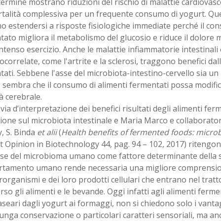
ermine mostrano riduzioni del rischio di malattie cardiovasco
talità complessiva per un frequente consumo di yogurt. Que
 estendersi a risposte fisiologiche immediate perché il con
ato migliora il metabolismo del glucosio e riduce il dolore
ntenso esercizio. Anche le malattie infiammatorie intestinali 
orrelate, come l'artrite e la sclerosi, traggono benefici dall
ati. Sebbene l'asse del microbiota-intestino-cervello sia u
, sembra che il consumo di alimenti fermentati possa modifi
tà cerebrale.
ia d’interpretazione dei benefici risultati degli alimenti ferm
ione sul microbiota intestinale e Maria Marco e collaboratori
, S. Binda
et alii
(
Health benefits of fermented foods: micro
 Opinion in Biotechnology 44, pag. 94 – 102, 2017) ritengon
sse del microbioma umano come fattore determinante della s
tamento umano rende necessaria una migliore comprension
rorganismi e dei loro prodotti cellulari che entrano nel tratt
rso gli alimenti e le bevande. Oggi infatti agli alimenti ferme
aseari dagli yogurt ai formaggi, non si chiedono solo i vanta
nga conservazione o particolari caratteri sensoriali, ma an