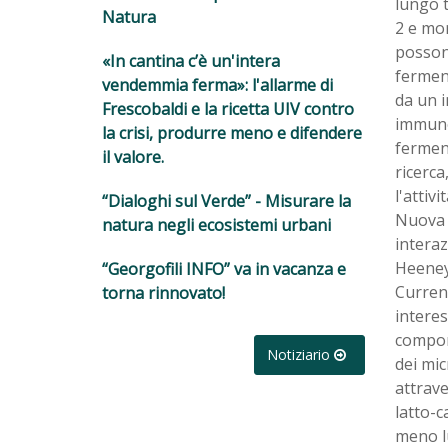
lungo t
Natura
2 e mor
possono
«In cantina c’è un'intera
ferment
vendemmia ferma»: l'allarme di
da un i
Frescobaldi e la ricetta UIV contro
immunoc
la crisi, produrre meno e difendere
ferment
il valore.
ricerca
l'attivi
“Dialoghi sul Verde” - Misurare la
Nuova v
natura negli ecosistemi urbani
interaz
Heeney
“Georgofili INFO” va in vacanza e
Current
torna rinnovato!
intere
compor
Notiziario
dei mic
attrave
latto-c
meno lu