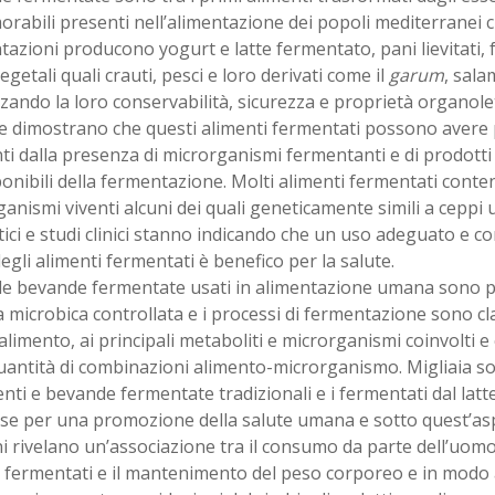
abili presenti nell’alimentazione dei popoli mediterranei 
azioni producono yogurt e latte fermentato, pani lievitati, 
vegetali quali crauti, pesci e loro derivati come il
garum
, salam
ando la loro conservabilità, sicurezza e proprietà organolet
he dimostrano che questi alimenti fermentati possono avere 
ti dalla presenza di microrganismi fermentanti e di prodotti 
onibili della fermentazione. Molti alimenti fermentati cont
anismi viventi alcuni dei quali geneticamente simili a ceppi u
ici e studi clinici stanno indicando che un uso adeguato e co
egli alimenti fermentati è benefico per la salute.
e le bevande fermentate usati in alimentazione umana sono 
a microbica controllata e i processi di fermentazione sono clas
 alimento, ai principali metaboliti e microrganismi coinvolti e
antità di combinazioni alimento-microrganismo. Migliaia sono
enti e bevande fermentate tradizionali e i fermentati dal latt
sse per una promozione della salute umana e sotto quest’as
i rivelano un’associazione tra il consumo da parte dell’uomo 
i fermentati e il mantenimento del peso corporeo e in modo 