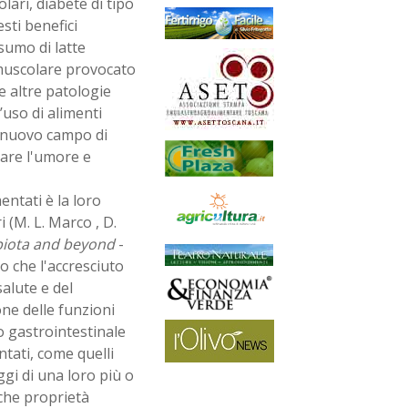
lari, diabete di tipo
sti benefici
sumo di latte
 muscolare provocato
e altre patologie
’uso di alimenti
n nuovo campo di
care l'umore e
entati è la loro
 (M. L. Marco , D.
biota and beyond
-
o che l'accresciuto
alute e del
e delle funzioni
o gastrointestinale
ntati, come quelli
ggi di una loro più o
che proprietà