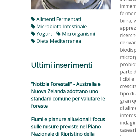
immemor
ferment
Alimenti Fermentati
birra, 
Microbiota Intestinale
apprezz
Yogurt
Microrganismi
ricerc
Dieta Mediterranea
derivan
biodisp
microrg
Ultimi inserimenti
probiot
parte d
I cibi 
“Notizie Forestali” - Australia e
crescit
Nuova Zelanda adottano uno
tipo di
standard comune per valutare le
gran qu
foreste
di alim
intere
Fiumi e pianure alluvionali: focus
indagin
sulle misure previste nel Piano
casear
Nazionale di Ripristino della