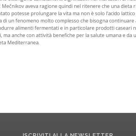
l'ič Mečnikov aveva ragione quindi nel ritenere che una dieta ri
ato potesse prolungare la vita ma non è solo l’acido lattic
tta di un fenomeno molto complesso che bisogna continuare 
durre alimenti fermentati e in particolare prodotti caseari 
, ma anche con attività benefiche per la salute umana e da 
eta Mediterranea.
ISCRIVITI ALLA NEWSLETTER