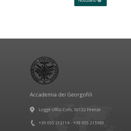
Notiziario
Accademia dei Georgofili
Logge Uffizi Corti, 50122 Firenze
+39 055 212114 - +39 055 213360