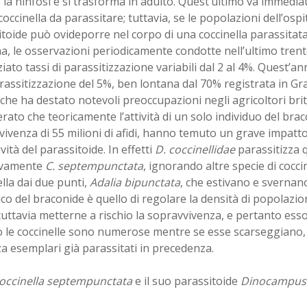
la ninfosi e si trasforma in adulto. Quest’ultimo va immedia
coccinella da parassitare; tuttavia, se le popolazioni dell’ospi
toide può ovideporre nel corpo di una coccinella parassitat
na, le osservazioni periodicamente condotte nell’ultimo tre
iato tassi di parassitizzazione variabili dal 2 al 4%. Quest’an
assitizzazione del 5%, ben lontana dal 70% registrata in G
che ha destato notevoli preoccupazioni negli agricoltori brita
rato che teoricamente l’attività di un solo individuo del bra
ivenza di 55 milioni di afidi, hanno temuto un grave impat
ività del parassitoide. In effetti
D. coccinellidae
parassitizza 
ivamente
C. septempunctata
, ignorando altre specie di coccine
lla dai due punti,
Adalia bipunctata
, che estivano e svernano 
co del braconide è quello di regolare la densità di popolazio
uttavia metterne a rischio la sopravvivenza, e pertanto esso
 le coccinelle sono numerose mentre se esse scarseggiano, 
zza esemplari già parassitati in precedenza.
occinella septempunctata
e il suo parassitoide
Dinocampus 