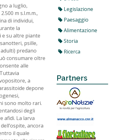
gno a luglio,
Legislazione
2.500 m s.l.m.m.,
Paesaggio
a di individui,
durante la
Alimentazione
 e su altre piante
Storia
sanotteri, psille,
 adulti) predano
Ricerca
 può consumare oltre
consente alle
 Tuttavia
Partners
ovopositore, a
parassitoide depone
nogenesi,
i sono molto rari.
entandosi degli
 afidi. La larva
dell’ospite, ancora
ntro il quale