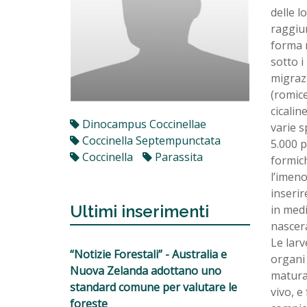
delle l
raggiun
forma n
sotto i
migrazi
(romice
cicaline
Dinocampus Coccinellae
varie s
Coccinella Septempunctata
5.000 p
Coccinella
Parassita
formich
l’imen
inserir
Ultimi inserimenti
in medi
nascera
Le lar
“Notizie Forestali” - Australia e
organi 
Nuova Zelanda adottano uno
matura 
standard comune per valutare le
vivo, e
foreste