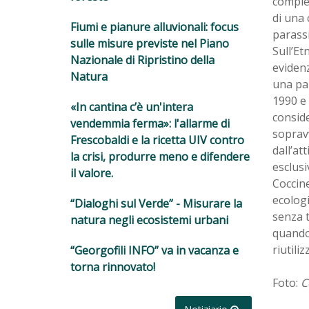
compie 
di una 
Fiumi e pianure alluvionali: focus
parassi
sulle misure previste nel Piano
Sull’Et
Nazionale di Ripristino della
evidenz
Natura
una par
1990 e 
«In cantina c’è un'intera
conside
vendemmia ferma»: l'allarme di
sopravv
Frescobaldi e la ricetta UIV contro
dall’att
la crisi, produrre meno e difendere
esclus
il valore.
Coccine
ecologi
“Dialoghi sul Verde” - Misurare la
senza t
natura negli ecosistemi urbani
quando
riutili
“Georgofili INFO” va in vacanza e
torna rinnovato!
Foto:
C