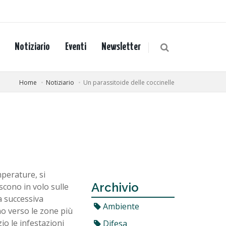
Notiziario
Eventi
Newsletter
Home
Notiziario
Un parassitoide delle coccinelle
mperature, si
Archivio
iscono in volo sulle
a successiva
Ambiente
no verso le zone più
io le infestazioni
Difesa