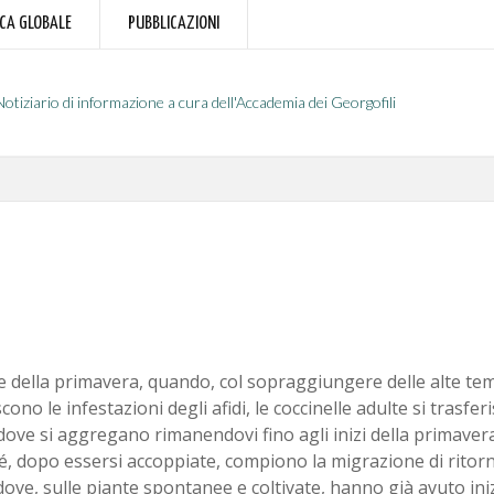
RCA GLOBALE
PUBBLICAZIONI
Notiziario di informazione a cura dell'Accademia dei Georgofili
ne della primavera, quando, col sopraggiungere delle alte te
cono le infestazioni degli afidi, le coccinelle adulte si trasfer
dove si aggregano rimanendovi fino agli inizi della primaver
é, dopo essersi accoppiate, compiono la migrazione di ritor
ove, sulle piante spontanee e coltivate, hanno già avuto iniz