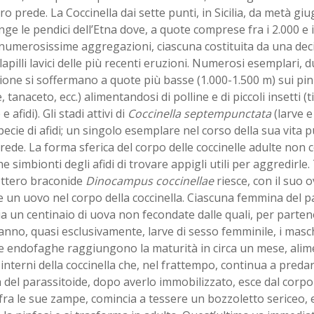
oro prede. La Coccinella dai sette punti, in Sicilia, da metà giu
ge le pendici dell’Etna dove, a quote comprese fra i 2.000 e i 
umerosissime aggregazioni, ciascuna costituita da una decin
 lapilli lavici delle più recenti eruzioni. Numerosi esemplari, 
one si soffermano a quote più basse (1.000-1.500 m) sui pini
, tanaceto, ecc.) alimentandosi di polline e di piccoli insetti (ti
 e afidi). Gli stadi attivi di
Coccinella septempunctata
(larve e
pecie di afidi; un singolo esemplare nel corso della sua vita
rede. La forma sferica del corpo delle coccinelle adulte non 
e simbionti degli afidi di trovare appigli utili per aggredirle.
ottero braconide
Dinocampus coccinellae
riesce, con il suo 
e un uovo nel corpo della coccinella. Ciascuna femmina del 
a un centinaio di uova non fecondate dalle quali, per parte
nno, quasi esclusivamente, larve di sesso femminile, i masch
ve endofaghe raggiungono la maturità in circa un mese, alim
interni della coccinella che, nel frattempo, continua a predare
del parassitoide, dopo averlo immobilizzato, esce dal corpo 
 fra le sue zampe, comincia a tessere un bozzoletto sericeo, e