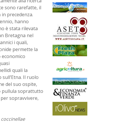
tamente alla ricerca
te sono rarefatte, il
a in precedenza.
ntennio, hanno
no è stata rilevata
ran Bretagna nel
nnici i quali,
conide permette la
to economico
quasi
llidi quali la
sull’Etna. Il ruolo
ne del suo ospite,
 pullula soprattutto
per sopravvivere,
coccinellae