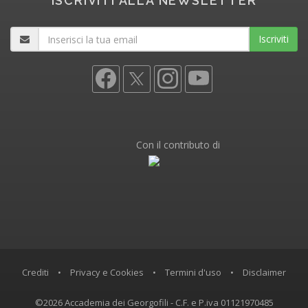
ISCRIVITI ALLA NEWSLETTER
Iscriviti
Con il contributo di
Crediti
•
Privacy e Cookies
•
Termini d'uso
•
Disclaimer
©2026 Accademia dei Georgofili - C.F. e P.iva 01121970485