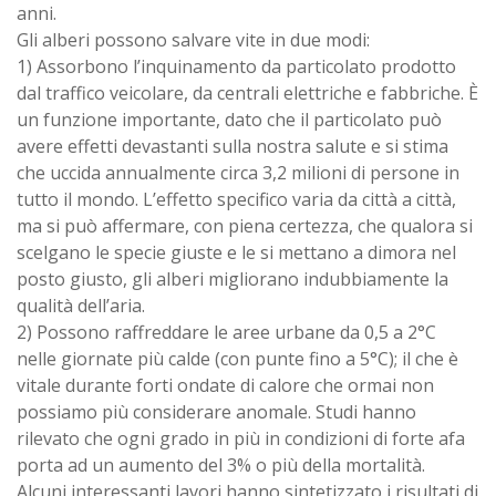
anni.
Gli alberi possono salvare vite in due modi:
1) Assorbono l’inquinamento da particolato prodotto
dal traffico veicolare, da centrali elettriche e fabbriche. È
un funzione importante, dato che il particolato può
avere effetti devastanti sulla nostra salute e si stima
che uccida annualmente circa 3,2 milioni di persone in
tutto il mondo. L’effetto specifico varia da città a città,
ma si può affermare, con piena certezza, che qualora si
scelgano le specie giuste e le si mettano a dimora nel
posto giusto, gli alberi migliorano indubbiamente la
qualità dell’aria.
2) Possono raffreddare le aree urbane da 0,5 a 2°C
nelle giornate più calde (con punte fino a 5°C); il che è
vitale durante forti ondate di calore che ormai non
possiamo più considerare anomale. Studi hanno
rilevato che ogni grado in più in condizioni di forte afa
porta ad un aumento del 3% o più della mortalità.
Alcuni interessanti lavori hanno sintetizzato i risultati di