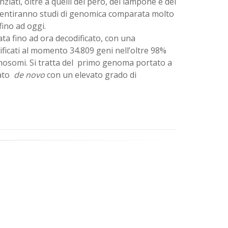
iati, oltre a quelli del pero, del lampone e del
nsentiranno studi di genomica comparata molto
fino ad oggi.
ata fino ad ora decodificato, con una
tificati al momento 34.809 geni nell’oltre 98%
omosomi. Si tratta del primo genoma portato a
lato
de novo
con un elevato grado di