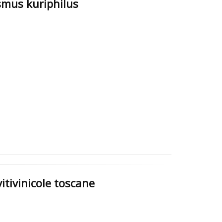
smus kuriphilus
vitivinicole toscane