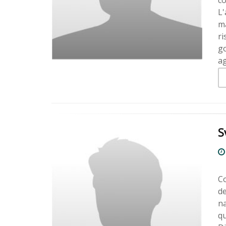
co
L'
ma
ri
go
ag
S
Co
de
na
qu