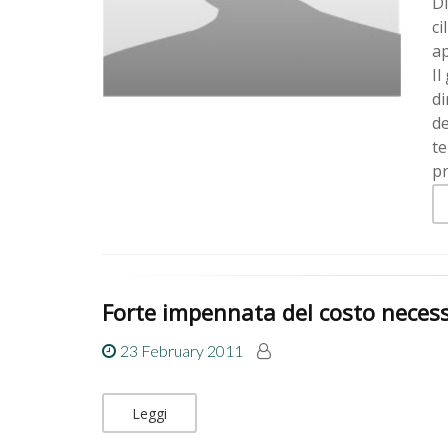
Di
ci
ap
Il
di
de
t
pr
Forte impennata del costo necess
23 February 2011
Leggi