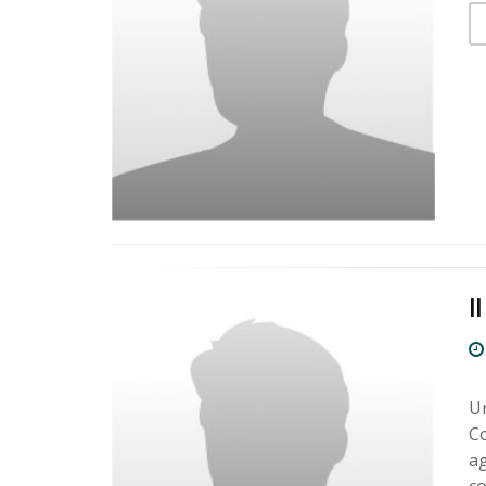
I
Un
Co
ag