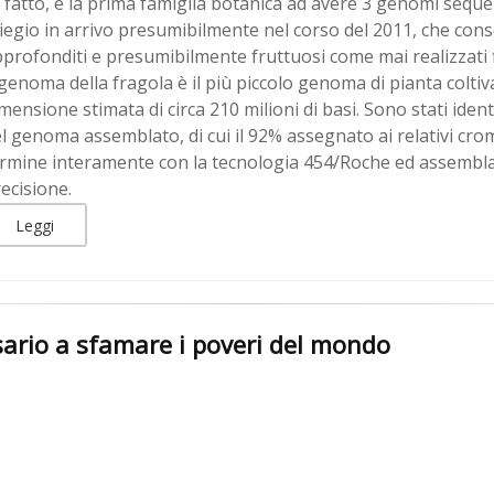
 fatto, è la prima famiglia botanica ad avere 3 genomi sequenz
liegio in arrivo presumibilmente nel corso del 2011, che co
profonditi e presumibilmente fruttuosi come mai realizzati 
 genoma della fragola è il più piccolo genoma di pianta coltiv
mensione stimata di circa 210 milioni di basi. Sono stati iden
l genoma assemblato, di cui il 92% assegnato ai relativi cr
ermine interamente con la tecnologia 454/Roche ed assemb
ecisione.
Leggi
ario a sfamare i poveri del mondo