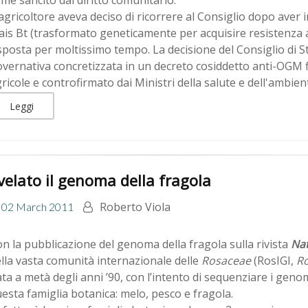
me sancito dal diritto comunitario.
agricoltore aveva deciso di ricorrere al Consiglio dopo aver i
is Bt (trasformato geneticamente per acquisire resistenza ad
sposta per moltissimo tempo. La decisione del Consiglio di 
vernativa concretizzata in un decreto cosiddetto anti-OGM f
ricole e controfirmato dai Ministri della salute e dell'ambien
Leggi
velato il genoma della fragola
Roberto Viola
02 March 2011
n la pubblicazione del genoma della fragola sulla rivista
Nat
lla vasta comunità internazionale delle
Rosaceae
(RosIGI,
R
ta a metà degli anni ’90, con l’intento di sequenziare i geno
esta famiglia botanica: melo, pesco e fragola.