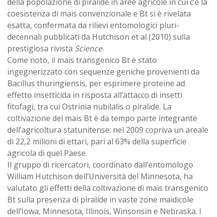
della popolazione di piralide in aree agricole in cui c’è la
coesistenza di mais convenzionale e Bt si è rivelata
esatta, confermata da rilievi entomologici pluri-
decennali pubblicati da Hutchison et al (2010) sulla
prestigiosa rivista
Science
.
Come noto, il mais transgenico Bt è stato
ingegnerizzato con sequenze geniche provenienti da
Bacillus thuringiensis, per esprimere proteine ad
effetto insetticida in risposta all’attacco di insetti
fitofagi, tra cui Ostrinia nubilalis o piralide. La
coltivazione del mais Bt è da tempo parte integrante
dell’agricoltura statunitense: nel 2009 copriva un areale
di 22,2 milioni di ettari, pari al 63% della superficie
agricola di quel Paese.
Il gruppo di ricercatori, coordinato dall’entomologo
William Hutchison dell’Università del Minnesota, ha
valutato gli effetti della coltivazione di mais transgenico
Bt sulla presenza di piralide in vaste zone maidicole
dell’Iowa, Minnesota, Illinois, Winsonsin e Nebraska. I