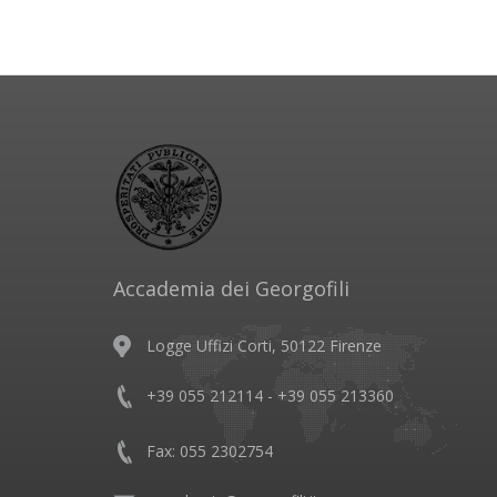
Accademia dei Georgofili
Logge Uffizi Corti, 50122 Firenze
+39 055 212114 - +39 055 213360
Fax: 055 2302754