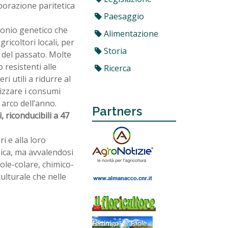
borazione paritetica
Paesaggio
monio genetico che
Alimentazione
ricoltori locali, per
Storia
 del passato. Molte
 resistenti alle
Ricerca
i utili a ridurre al
lizzare i consumi
 arco dell’anno.
Partners
 riconducibili a 47
i e alla loro
ica, ma avvalendosi
mole-colare, chimico-
culturale che nelle