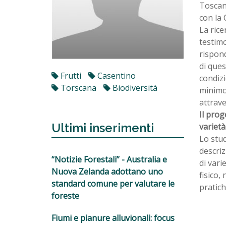
Toscana
con la
La rice
testimo
rispond
di ques
Frutti
Casentino
condizi
Torscana
Biodiversità
minimo 
attrave
Il prog
Ultimi inserimenti
varietà
Lo stud
descriz
“Notizie Forestali” - Australia e
di vari
Nuova Zelanda adottano uno
fisico,
standard comune per valutare le
pratic
foreste
Fiumi e pianure alluvionali: focus