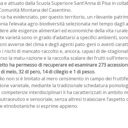
 e attuato dalla Scuola Superiore Sant’Anna di Pisa in colla
 Comunità Montana del Casentino.
rca ha evidenziato, per questo territorio, un rilevante patri
nia l’elevata agro-biodiversità selezionata nel tempo dagli ag
ere alle esigenze alimentari ed economiche della vita rurale
te varietà sono in grado d’adattarsi a specifici ambienti, sono
oni avverse del clima e degli agenti pato-geni o aventi caratter
i rischi di mancato raccolto e, ancora, capaci di de-stagiona
rso la matu-razione e la raccolta scalare dei frutti sull’intero
etto ha permesso di recuperare ed esaminare 273 accessioni,
 di melo, 32 di pero, 14 di ciliegio e 1 di pesco.
io non si è limitato al mero censimento in campo dei fruttifer
ione varietale, mediante la tradizionale schedatura pomolog
e competenze interdisciplinari li ha caratterizzati in ambito 
 nutraceutico e sensoriale, senza altresì tralasciare l’aspetto 
he etnobotaniche si esprime appieno.