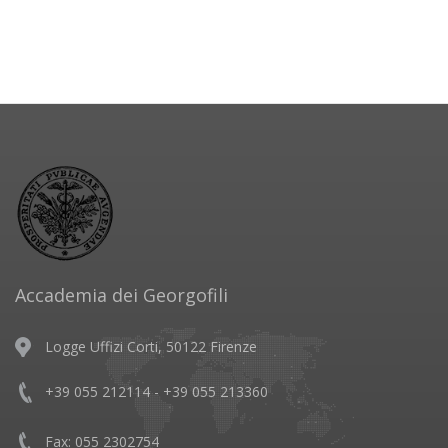
Accademia dei Georgofili
Logge Uffizi Corti, 50122 Firenze
+39 055 212114 - +39 055 213360
Fax: 055 2302754