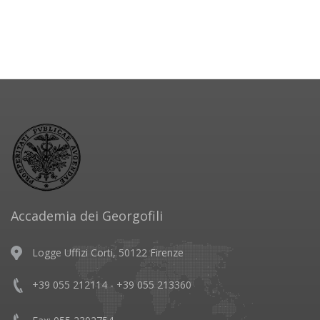
Accademia dei Georgofili
Logge Uffizi Corti, 50122 Firenze
+39 055 212114 - +39 055 213360