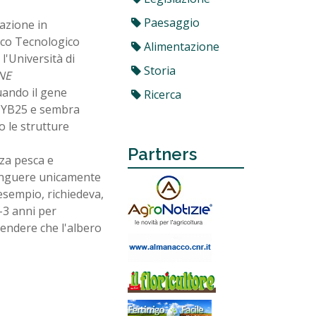
Paesaggio
tazione in
arco Tecnologico
Alimentazione
l'Università di
Storia
NE
duando il gene
Ricerca
eMYB25 e sembra
o le strutture
Partners
za pesca e
stinguere unicamente
 esempio, richiedeva,
-3 anni per
tendere che l'albero