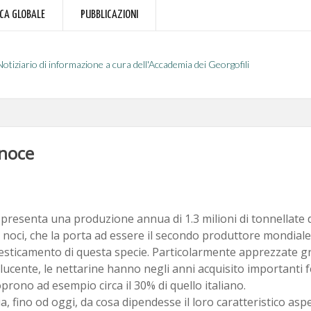
RCA GLOBALE
PUBBLICAZIONI
Notiziario di informazione a cura dell'Accademia dei Georgofili
 noce
a presenta una produzione annua di 1.3 milioni di tonnellate d
noci, che la porta ad essere il secondo produttore mondiale
sticamento di questa specie. Particolarmente apprezzate gra
e lucente, le nettarine hanno negli anni acquisito importanti f
prono ad esempio circa il 30% di quello italiano.
a, fino od oggi, da cosa dipendesse il loro caratteristico asp