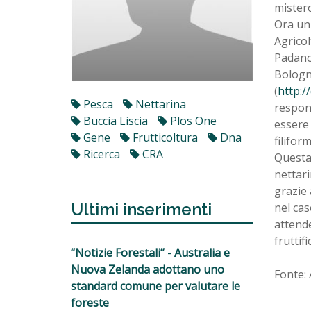
mistero
Ora un 
Agricol
Padano 
Bologna
(
http:/
Pesca
Nettarina
respons
Buccia Liscia
Plos One
essere 
Gene
Frutticoltura
Dna
filifor
Ricerca
CRA
Questa
nettari
grazie 
Ultimi inserimenti
nel cas
attende
fruttif
“Notizie Forestali” - Australia e
Nuova Zelanda adottano uno
Fonte: 
standard comune per valutare le
foreste