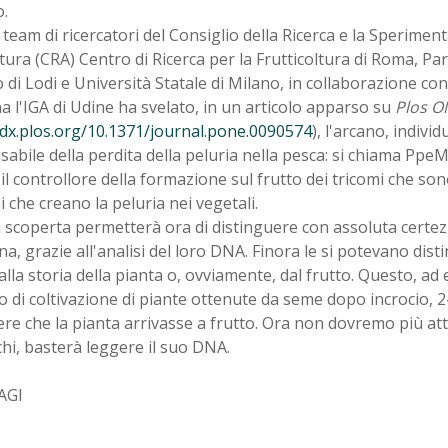
.
team di ricercatori del Consiglio della Ricerca e la Sperimen
tura (CRA) Centro di Ricerca per la Frutticoltura di Roma, P
di Lodi e Università Statale di Milano, in collaborazione con 
 l'IGA di Udine ha svelato, in un articolo apparso su
Plos O
/dx.plos.org/10.1371/journal.pone.0090574
), l'arcano, indivi
abile della perdita della peluria nella pesca: si chiama Pp
il controllore della formazione sul frutto dei tricomi che son
mi che creano la peluria nei vegetali.
 scoperta permetterà ora di distinguere con assoluta certez
na, grazie all'analisi del loro DNA. Finora le si potevano di
alla storia della pianta o, ovviamente, dal frutto. Questo, ad
o di coltivazione di piante ottenute da seme dopo incrocio, 2
re che la pianta arrivasse a frutto. Ora non dovremo più at
ichi, basterà leggere il suo DNA.
AGI