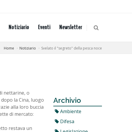
Notiziario
Eventi
Newsletter
Home
Notiziario
Svelato il "segreto" della pesca noce
i nettarine, o
Archivio
 dopo la Cina, luogo
zie alla loro buccia
Ambiente
ette di mercato:
Difesa
etto restava un
Legislazione