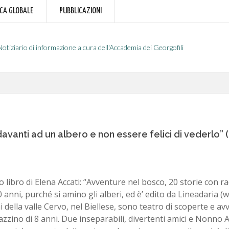
RCA GLOBALE
PUBBLICAZIONI
Notiziario di informazione a cura dell'Accademia dei Georgofili
vanti ad un albero e non essere felici di vederlo” (
o libro di Elena Accati: “Avventure nel bosco, 20 storie con rad
0 anni, purché si amino gli alberi, ed è’ edito da Lineadaria (w
i della valle Cervo, nel Biellese, sono teatro di scoperte e a
zzino di 8 anni. Due inseparabili, divertenti amici e Nonno