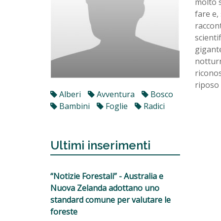
molto s
fare e,
raccont
scienti
gigante
notturn
riconos
riposo 
Alberi
Avventura
Bosco
Bambini
Foglie
Radici
Ultimi inserimenti
“Notizie Forestali” - Australia e
Nuova Zelanda adottano uno
standard comune per valutare le
foreste