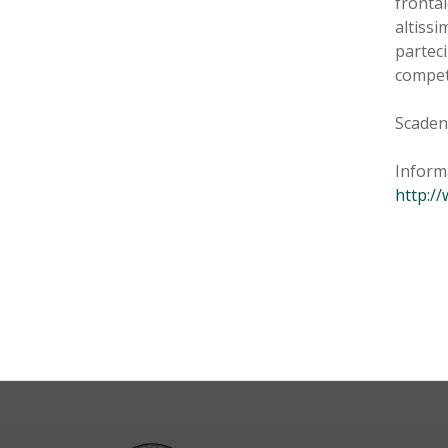
frontal
altissi
parteci
compete
Scadenz
Informa
http:/