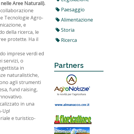
elle Aree Naturali).
Paesaggio
a collaborazione
e e Tecnologie Agro-
Alimentazione
nicazione, e
Storia
o della ricerca, le
ree protette. Ha il
Ricerca
ando imprese verdi ed
i servizi, o
Partners
gettista in
ze naturalistiche,
ono agli strumenti
esa, fund raising,
nnovativo.
calizzato in una
n-Up!
ale e turistico-