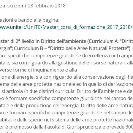
a iscrizioni: 28 febbraio 2018
zioni e bando alla pagina:
/www.unite.it/UniTE/Master_corsi_di_formazione_2017_2018/G
ter di 2° livello in Diritto dell’ambiente (Curriculum A: “Diri
ergia”; Curriculum B – “Diritto delle Aree Naturali Protette”)
.
re specifiche competenze giuridiche di eccellenza nel campo 
ale, sia con riguardo alla gestione delle risorse naturali, al
iverse forme di inquinamento e alla
one di energie, sia con riguardo alla conservazione degli hab
tema delle aree protette nazionale ed in quello di derivazione
si articola in due distinti curricula: Diritto dell’ambiente e dell
vo è formare specifiche competenze giuridiche nel campo del
ale e della produzione dell’energia; Diritto delle aree natural
ivo è formare specifiche competenze giuridiche nel campo de
abitat e delle specie nel sistema delle aree protette nazionale
er è promosso dalla Facoltà di Giurisprudenza e prevede 300 