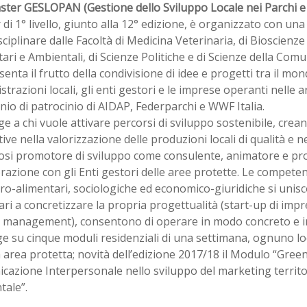
ter GESLOPAN (Gestione dello Sviluppo Locale nei Parchi e n
di 1° livello, giunto alla 12° edizione, è organizzato con un
sciplinare dalle Facoltà di Medicina Veterinaria, di Bioscienz
ari e Ambientali, di Scienze Politiche e di Scienze della Comu
enta il frutto della condivisione di idee e progetti tra il mond
trazioni locali, gli enti gestori e le imprese operanti nelle a
nio di patrocinio di AIDAP, Federparchi e WWF Italia.
lge a chi vuole attivare percorsi di sviluppo sostenibile, cre
ive nella valorizzazione delle produzioni locali di qualità e ne
osi promotore di sviluppo come consulente, animatore e pro
razione con gli Enti gestori delle aree protette. Le competen
o-alimentari, sociologiche ed economico-giuridiche si unisc
ri a concretizzare la propria progettualità (start-up di impr
t management), consentono di operare in modo concreto e i
ge su cinque moduli residenziali di una settimana, ognuno lo
 area protetta; novità dell’edizione 2017/18 il Modulo “Gree
azione Interpersonale nello sviluppo del marketing territori
tale”.