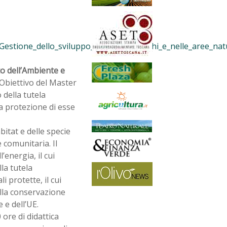
estione_dello_sviluppo_locale_nei_parchi_e_nelle_aree_natu
tto dell’Ambiente e
 Obiettivo del Master
della tutela
la protezione di esse
itat e delle specie
 comunitaria. Il
’energia, il cui
la tutela
i protette, il cui
lla conservazione
 e dell’UE.
ore di didattica