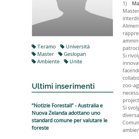
1)
Mas
Master 
interdi
Aliment
rappres
amminis
Teramo
Università
patroci
Master
Geslopan
Si rivo
Ambiente
Unite
innovat
facend
collabo
Ultimi inserimenti
zoo-agr
necessa
projec
“Notizie Forestali” - Australia e
Si svol
Nuova Zelanda adottano uno
diversa
standard comune per valutare le
Comunic
foreste
ambien