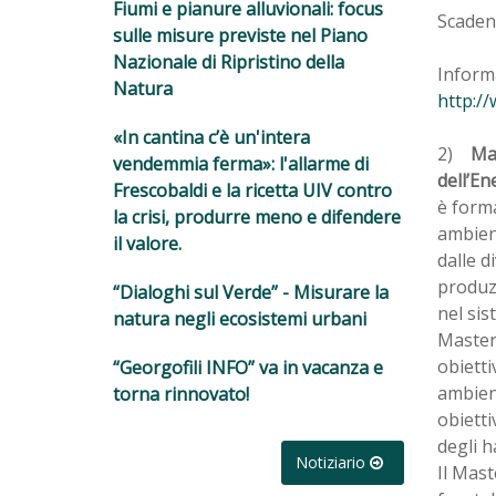
Fiumi e pianure alluvionali: focus
Scadenz
sulle misure previste nel Piano
Nazionale di Ripristino della
Informa
Natura
http:/
«In cantina c’è un'intera
2)
Mas
vendemmia ferma»: l'allarme di
dell’En
Frescobaldi e la ricetta UIV contro
è forma
la crisi, produrre meno e difendere
ambient
il valore.
dalle d
produzi
“Dialoghi sul Verde” - Misurare la
nel sis
natura negli ecosistemi urbani
Master 
obietti
“Georgofili INFO” va in vacanza e
ambient
torna rinnovato!
obiett
degli h
Notiziario
Il Mast