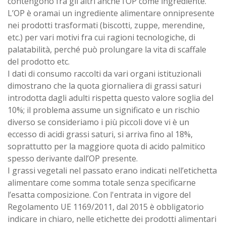
contengono fra gli altri anche l’OP come ingrediente.
L’OP è oramai un ingrediente alimentare onnipresente
nei prodotti trasformati (biscotti, zuppe, merendine,
etc.) per vari motivi fra cui ragioni tecnologiche, di
palatabilità, perché può prolungare la vita di scaffale
del prodotto etc.
I dati di consumo raccolti da vari organi istituzionali
dimostrano che la quota giornaliera di grassi saturi
introdotta dagli adulti rispetta questo valore soglia del
10%; il problema assume un significato e un rischio
diverso se consideriamo i più piccoli dove vi è un
eccesso di acidi grassi saturi, si arriva fino al 18%,
soprattutto per la maggiore quota di acido palmitico
spesso derivante dall’OP presente.
I grassi vegetali nel passato erano indicati nell’etichetta
alimentare come somma totale senza specificarne
l’esatta composizione. Con l'entrata in vigore del
Regolamento UE 1169/2011, dal 2015 è obbligatorio
indicare in chiaro, nelle etichette dei prodotti alimentari