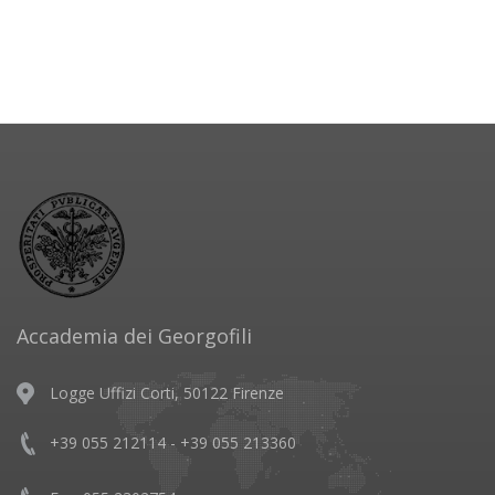
Accademia dei Georgofili
Logge Uffizi Corti, 50122 Firenze
+39 055 212114 - +39 055 213360