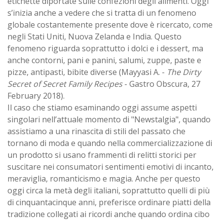
etichette diportate sulle confezioni degli alimenti. Oggi
s’inizia anche a vedere che si tratta di un fenomeno
globale costantemente presente dove è ricercato, come
negli Stati Uniti, Nuova Zelanda e India. Questo
fenomeno riguarda soprattutto i dolci e i dessert, ma
anche contorni, pani e panini, salumi, zuppe, paste e
pizze, antipasti, bibite diverse (Mayyasi A. -
The Dirty
Secret of Secret Family Recipes
- Gastro Obscura, 27
February 2018).
Il caso che stiamo esaminando oggi assume aspetti
singolari nell’attuale momento di "Newstalgia", quando
assistiamo a una rinascita di stili del passato che
tornano di moda e quando nella commercializzazione di
un prodotto si usano frammenti di relitti storici per
suscitare nei consumatori sentimenti emotivi di incanto,
meraviglia, romanticismo e magia. Anche per questo
oggi circa la metà degli italiani, soprattutto quelli di più
di cinquantacinque anni, preferisce ordinare piatti della
tradizione collegati ai ricordi anche quando ordina cibo