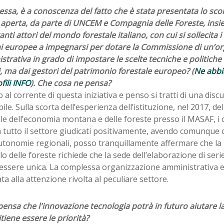
ssa, è a conoscenza del fatto che è stata presentata lo sc
 aperta, da parte di UNCEM e Compagnia delle Foreste, insie
nti attori del mondo forestale italiano, con cui si sollecita i 
ni europee a impegnarsi per dotare la Commissione di un’o
trativa in grado di impostare le scelte tecniche e politiche 
i, ma dai gestori del patrimonio forestale europeo? (
Ne abbi
ili INFO
). Che cosa ne pensa?
o al corrente di questa iniziativa e penso si tratti di una dis
bile. Sulla scorta dell’esperienza dell’istituzione, nel 2017, de
e dell’economia montana e delle foreste presso il MASAF, i c
a tutto il settore giudicati positivamente, avendo comunque 
utonomie regionali, posso tranquillamente affermare che la 
lo delle foreste richiede che la sede dell’elaborazione di serie
essere unica. La complessa organizzazione amministrativa 
a alla attenzione rivolta al peculiare settore.
nsa che l'innovazione tecnologia potrà in futuro aiutare la
itiene essere le priorità?