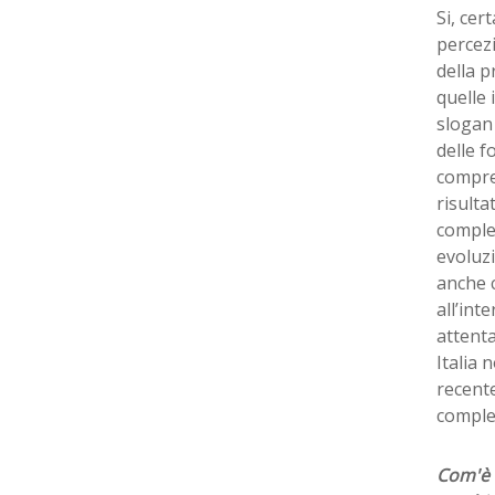
Si, cer
percezi
della p
quelle 
slogan
delle f
compren
risulta
comples
evoluz
anche c
all’int
attenta
Italia 
recente
comples
Com'è l