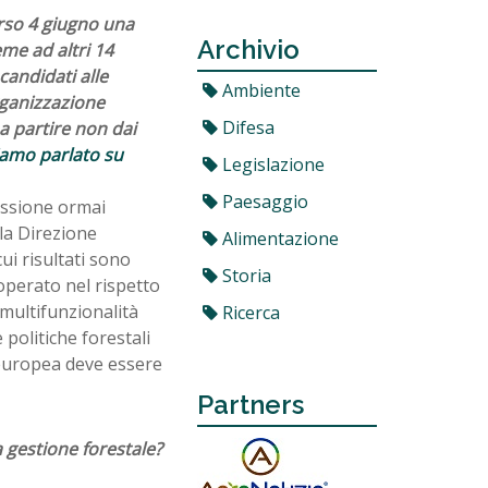
orso 4 giugno una
Archivio
me ad altri 14
candidati alle
Ambiente
rganizzazione
Difesa
a partire non dai
amo parlato su
Legislazione
Paesaggio
cussione ormai
lla Direzione
Alimentazione
ui risultati sono
Storia
operato nel rispetto
multifunzionalità
Ricerca
 politiche forestali
europea deve essere
Partners
 gestione forestale?