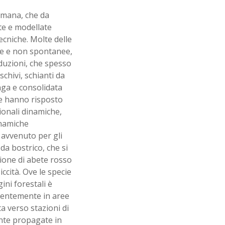
 umana, che da
ate e modellate
ecniche. Molte delle
ate e non spontanee,
oduzioni, che spesso
chivi, schianti da
nga e consolidata
he hanno risposto
sionali dinamiche,
inamiche
avvenuto per gli
da bostrico, che si
zione di abete rosso
ccità. Ove le specie
ini forestali è
alentemente in aree
a verso stazioni di
mente propagate in