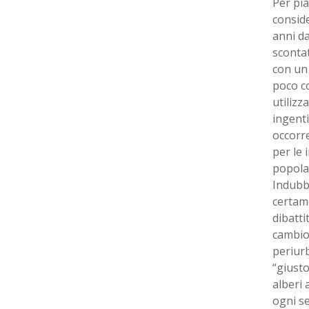
Per pia
conside
anni da
scontat
con un 
poco c
utilizz
ingenti
occorre
per le 
popolaz
Indubb
certam
dibatti
cambio 
periurb
“giusto
alberi 
ogni se