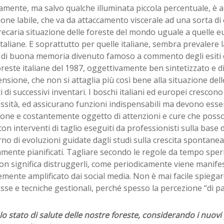
tamente, ma salvo qualche illuminata piccola percentuale, è 
one labile, che va da attaccamento viscerale ad una sorta di
recaria situazione delle foreste del mondo uguale a quelle 
italiane. E soprattutto per quelle italiane, sembra prevalere l
 di buona memoria divenuto famoso a commento degli esiti 
oreste italiane del 1987, oggettivamente ben sintetizzato e 
sione, che non si attaglia più così bene alla situazione dell
ti di successivi inventari. I boschi italiani ed europei crescono
sità, ed assicurano funzioni indispensabili ma devono esser
ione e costantemente oggetto di attenzioni e cure che posso
on interventi di taglio eseguiti da professionisti sulla base d
erno di evoluzioni guidate dagli studi sulla crescita spontanea
mente pianificati. Tagliare secondo le regole da tempo sper
non significa distruggerli, come periodicamente viene manifes
mente amplificato dai social media. Non è mai facile spiegar
se e tecniche gestionali, perché spesso la percezione “di p
o stato di salute delle nostre foreste, considerando i nuovi 