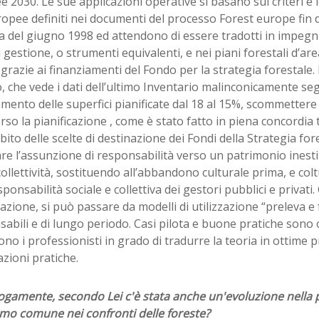
 2030. Le sue applicazioni operative si basano sui criteri e l
pee definiti nei documenti del processo Forest europe fin d
 del giugno 1998 ed attendono di essere tradotti in impegni t
i gestione, o strumenti equivalenti, e nei piani forestali d’a
 grazie ai finanziamenti del Fondo per la strategia forestale.
o, che vede i dati dell’ultimo Inventario malinconicamente s
mento delle superfici pianificate dal 18 al 15%, scommettere 
rso la pianificazione , come è stato fatto in piena concordia 
bito delle scelte di destinazione dei Fondi della Strategia fore
re l’assunzione di responsabilità verso un patrimonio inesti
collettività, sostituendo all’abbandono culturale prima, e coltu
ponsabilità sociale e collettiva dei gestori pubblici e privati. 
cazione, si può passare da modelli di utilizzazione “preleva e 
abili e di lungo periodo. Casi pilota e buone pratiche sono 
ono i professionisti in grado di tradurre la teoria in ottime p
azioni pratiche.
logamente, secondo Lei c'è stata anche un'evoluzione nella
omo comune nei confronti delle foreste?