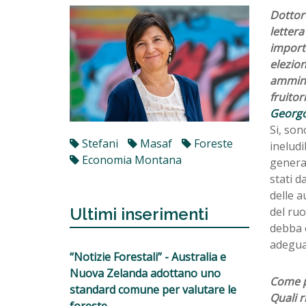
Dottore
lettera
importa
elezio
amminis
fruitor
Georgof
Si, son
Stefani
Masaf
Foreste
ineludi
Economia Montana
general
stati d
delle a
del ruo
Ultimi inserimenti
debba 
adeguat
“Notizie Forestali” - Australia e
Nuova Zelanda adottano uno
Come pe
standard comune per valutare le
Quali r