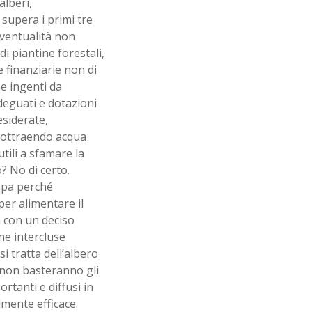
alberi,
supera i primi tre
eventualità non
i piantine forestali,
 finanziarie non di
e ingenti da
adeguati e dotazioni
esiderate,
 sottraendo acqua
tili a sfamare la
? No di certo.
mpa perché
er alimentare il
ca con un deciso
ne intercluse
 tratta dell’albero
a non basteranno gli
ortanti e diffusi in
lmente efficace.