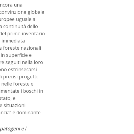
ancora una
 convinzione globale
europee uguale a
a continuità dello
del primo inventario
di immediata
e foreste nazionali
 in superficie e
e seguiti nella loro
no estrinsecarsi
i precisi progetti,
 nelle foreste e
imentate i boschi in
tato, e
e situazioni
ancia” è dominante.
patogeni e i