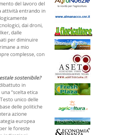
mento del lavoro del
 attività entrando in
ologicamente
nologici, dai droni,
lker, dalle
ati per diminuire
 rimane a mio
mpre complesse, con
estale sostenibile?
dibattuto in
 una “scelta etica
 Testo unico delle
 base delle politiche
intera azione
trategia europea
per le foreste