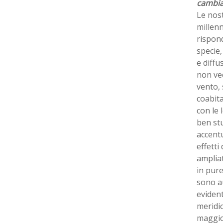
cambia
Le nost
millenn
rispond
specie,
e diffu
non ved
vento,
coabita
con le 
ben stu
accent
effetti
ampliat
in pure
sono au
evident
meridio
maggior