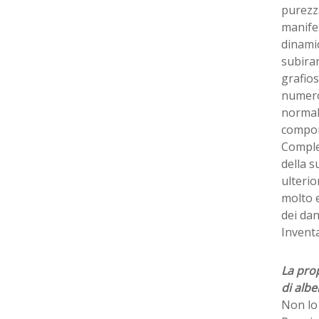
purezza
manife
dinamic
subiran
grafios
numeros
normale
compor
Comples
della s
ulterio
molto e
dei dan
Inventa
La pro
di albe
Non lo 