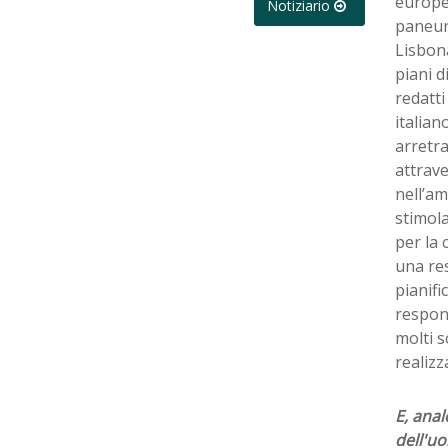
europee
Notiziario
paneuro
Lisbona
piani d
redatti
italian
arretra
attrave
nell’am
stimola
per la 
una res
pianifi
respons
molti s
realizz
E, ana
dell'u