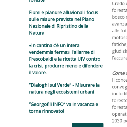
foreste
Credo 
foresta
Fiumi e pianure alluvionali: focus
bosco c
sulle misure previste nel Piano
avanzat
Nazionale di Ripristino della
alle fo
Natura
motoseg
fatiche
«In cantina c’è un'intera
giudiz
vendemmia ferma»: l'allarme di
l’accur
Frescobaldi e la ricetta UIV contro
la crisi, produrre meno e difendere
il valore.
Come si
Il conc
“Dialoghi sul Verde” - Misurare la
convegn
natura negli ecosistemi urbani
ineludi
foreste
“Georgofili INFO” va in vacanza e
foresta
torna rinnovato!
operati
2030 pe