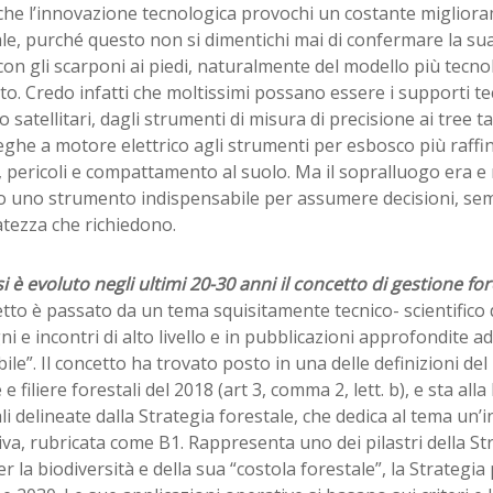
che l’innovazione tecnologica provochi un costante migliora
le, purché questo non si dimentichi mai di confermare la sua
on gli scarponi ai piedi, naturalmente del modello più tecn
o. Credo infatti che moltissimi possano essere i supporti tec
to satellitari, dagli strumenti di misura di precisione ai tree ta
he a motore elettrico agli strumenti per esbosco più raffin
, pericoli e compattamento al suolo. Ma il sopralluogo era e
io uno strumento indispensabile per assumere decisioni, se
atezza che richiedono.
 è evoluto negli ultimi 20-30 anni il concetto di gestione for
etto è passato da un tema squisitamente tecnico- scientifico 
i e incontri di alto livello e in pubblicazioni approfondite ad
bile”. Il concetto ha trovato posto in una delle definizioni del
 e filiere forestali del 2018 (art 3, comma 2, lett. b), e sta alla
li delineate dalla Strategia forestale, che dedica al tema un’
va, rubricata come B1. Rappresenta uno dei pilastri della S
r la biodiversità e della sua “costola forestale”, la Strategia 