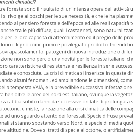
menti climatici?
re foreste sono il risultato di un’intensa opera dell’attività
i si rivolge ai boschi per le sue necessità, e che le ha plasm
endo al pensiero forestale dell’epoca ed alle reali capacità t
 anche tra le più diffuse, quali i castagneti, sono naturalizz
se per le loro capacità di attecchimento ed il pregio delle pr
ono il legno come primo e privilegiato prodotto. Incendi bos
 sovrapascolamento, patogeni di nuova introduzione o di lu
zione non sono perciò una novità per le foreste italiane, c
loro caratteristiche di resistenza e resilienza in serie succes
diate e conosciute. La crisi climatica si inserisce in queste d
uando alcuni fenomeni, ed ampliandone le dimensioni, come 
 della tempesta VAIA, e la prevedibile successiva infestazione 
a ben oltre le aree del nord est italiano, ovunque la vegeta
zza abbia subito danni da successive ondate di prolungata si
toctone, e miste, la reazione alla crisi climatica delle compag
e ad uno sguardo attento dei forestali. Specie diffuse prev
nali si stanno spostando verso Nord, e specie di media quot
e altitudine. Dove si tratti di specie alloctone, o artificial