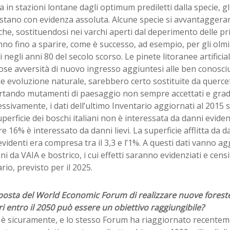
 in stazioni lontane dagli optimum prediletti dalla specie, gli e
stano con evidenza assoluta. Alcune specie si avvantaggera
he, sostituendosi nei varchi aperti dal deperimento delle pri
no fino a sparire, come è successo, ad esempio, per gli olmi 
i negli anni 80 del secolo scorso. Le pinete litoranee artificial
e avversità di nuovo ingresso aggiuntesi alle ben conosciut
 evoluzione naturale, sarebbero certo sostituite da quercet
tando mutamenti di paesaggio non sempre accettati e gradi
sivamente, i dati dell’ultimo Inventario aggiornati al 2015 
uperficie dei boschi italiani non è interessata da danni eviden
re 16% è interessato da danni lievi. La superficie afflitta da d
videnti era compresa tra il 3,3 e l’1%. A questi dati vanno ag
ni da VAIA e bostrico, i cui effetti saranno evidenziati e cens
rio, previsto per il 2025.
posta del World Economic Forum di realizzare nuove foreste
ri entro il 2050 può essere un obiettivo raggiungibile?
è sicuramente, e lo stesso Forum ha riaggiornato recenteme