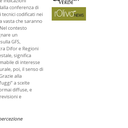
e indicazioni
alla conferenza di
ecnici codificati nei
rea vasta che saranno
 Nel contesto
egnare un
sulla GFS,
tra Difor e Regioni
stale, significa
mabile di interesse
rale, poi, il senso di
Grazie alla
fuggi” a scelte
ormai diffuse, e
revisioni e
 percezione