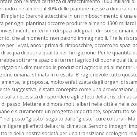
ntare con relativa certezza di attecchimento 1000 miliardi di 
rando che almeno il 30% delle piantine messe a dimora non 
ll’impianto (perché attecchire in un rimboschimento è una 
a per ogni piantina) occorre produrre almeno 1300 miliardi d
investimento in termini di spazi adeguati, di risorse umane e
onto, che al momento non paiono immaginabili. Tra le risors
are per i vivai, ancor prima di rimboschire, occorrono spazi 
 di acqua di buona qualità per l’irrigazione. Per le quantità d
rebbe sottrarre spazio ai terreni agricoli di buona qualità,
irrigazioni, diminuendo le produzioni agricole ed alimentari, u
ione umana, stimata in crescita. E’ ragionevole tutto questo
iamente, la proposta, molto enfatizzata dagli organi di sta
ente suggestiva, è stata concepita come una provocazione, p
to sulla necessità di rispondere agli effetti della crisi climati
di passo. Mettere a dimora molti alberi nelle città e nelle zo
ane è sicuramente un progetto importante, soprattutto se si
” nel posto “giusto” seguito dalle “giuste” cure colturali. M
a mitigare gli effetti della crisi climatica. Servono impegni imp
ttore della nostra società per una transizione ecologica rea