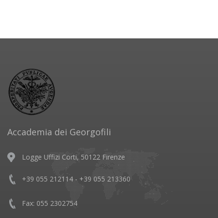
Accademia dei Georgofili
Logge Uffizi Corti, 50122 Firenze
+39 055 212114 - +39 055 213360
Fax: 055 2302754