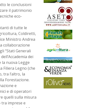
tto le conclusioni
zare il patrimonio
tecniche eco-
anti di tutte le
icoltura, Coldiretti,
Vice Ministro Andrea
la collaborazione
li “Stati Generali
 dell’Accademia dei
ve la nuova Legge
a Filiera Legno (che
tra l’altro, la
lla Forestazione.
rmazione e
ici e di operatori
e quelli sulla misura
o tra imprese e