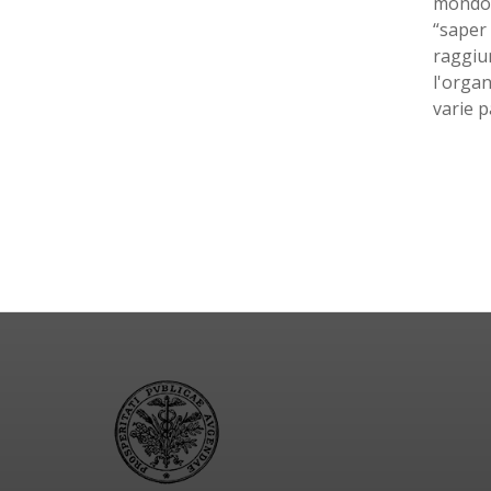
mondo d
“saper 
raggiun
l'organ
varie p