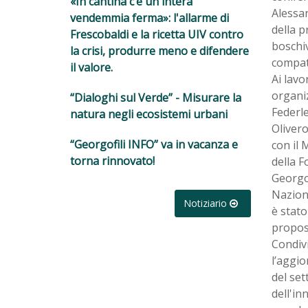
«In cantina c’è un'intera
Alessan
vendemmia ferma»: l'allarme di
della p
Frescobaldi e la ricetta UIV contro
boschiv
la crisi, produrre meno e difendere
compati
il valore.
Ai lavo
organiz
“Dialoghi sul Verde” - Misurare la
Federle
natura negli ecosistemi urbani
Olivero
“Georgofili INFO” va in vacanza e
con il 
torna rinnovato!
della F
Georgof
Naziona
Notiziario
è stato
propost
Condivi
l’aggio
del set
dell'in