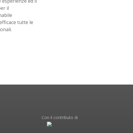
 esperienze ed il
er il
nabile
fficace tutte le
onali.
Con il contributo di