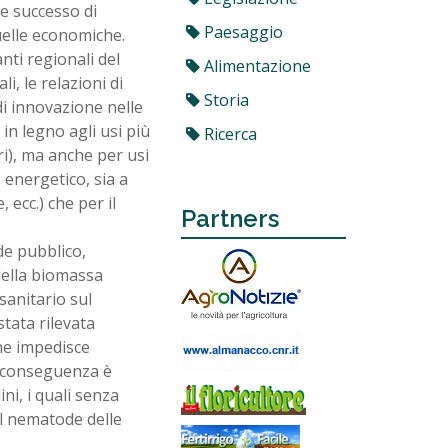
le successo di
Paesaggio
quelle economiche.
nti regionali del
Alimentazione
i, le relazioni di
Storia
di innovazione nelle
 in legno agli usi più
Ricerca
ri), ma anche per usi
 energetico, sia a
 ecc.) che per il
Partners
de pubblico,
 della biomassa
sanitario sul
tata rilevata
che impedisce
a conseguenza è
ini, i quali senza
l nematode delle