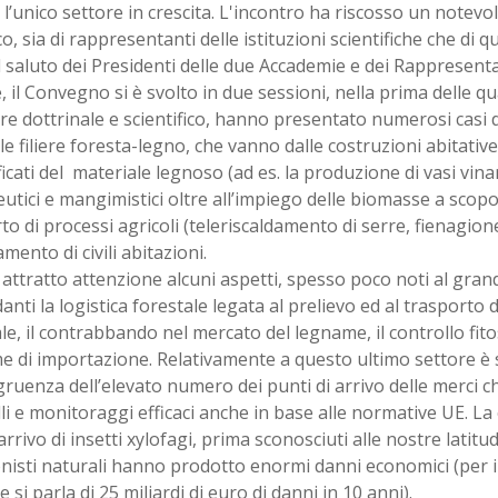
, l’unico settore in crescita. L'incontro ha riscosso un notevo
o, sia di rappresentanti delle istituzioni scientifiche che di 
 saluto dei Presidenti delle due Accademie e dei Rappresenta
, il Convegno si è svolto in due sessioni, nella prima delle qual
re dottrinale e scientifico, hanno presentato numerosi casi 
lle filiere foresta-legno, che vanno dalle costruzioni abitative
ficati del materiale legnoso (ad es. la produzione di vasi vina
utici e mangimistici oltre all’impiego delle biomasse a scopo
o di processi agricoli (teleriscaldamento di serre, fienagione,
amento di civili abitazioni.
ttratto attenzione alcuni aspetti, spesso poco noti al gran
anti la logistica forestale legata al prelievo ed al trasporto
le, il contrabbando nel mercato del legname, il controllo fito
 di importazione. Relativamente a questo ultimo settore è s
gruenza dell’elevato numero dei punti di arrivo delle merci 
li e monitoraggi efficaci anche in base alle normative UE. L
’arrivo di insetti xylofagi, prima sconosciuti alle nostre latitud
nisti naturali hanno prodotto enormi danni economici (per i
e si parla di 25 miliardi di euro di danni in 10 anni).