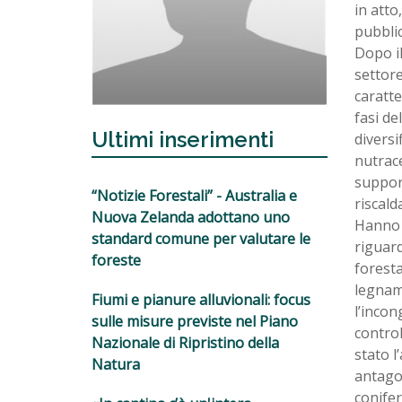
in atto
pubblic
Dopo il
settore
caratte
fasi de
Ultimi inserimenti
diversi
nutrace
support
“Notizie Forestali” - Australia e
riscald
Nuova Zelanda adottano uno
Hanno a
standard comune per valutare le
riguard
foreste
foresta
legname
Fiumi e pianure alluvionali: focus
l’incon
sulle misure previste nel Piano
control
Nazionale di Ripristino della
stato l
Natura
antago
conifer