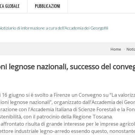
RCA GLOBALE
PUBBLICAZIONI
Notiziario di informazione a cura dell'Accademia dei Georgofili
Home
Notiz
oni legnose nazionali, successo del conveg
 16 giugno si è svolto a Firenze un Convegno su “La valoriz
oni legnose nazionali”, organizzato dall'Accademia dei Georg
razione con l'Accademia Italiana di Scienze Forestali e la Fon
stenibilità, con il patrocinio della Regione Toscana.
 affrontato risulta di grande interesse per le imprese agricol
settore industriale legno-arredo essendo questo, nonostante