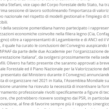
dra Stefani, vice capo del Corpo Forestale dello Stato, ha tra
rima sessione di lavoro sottolineando l’importanza di valoriz
o nazionale nel rispetto di modelli gestionali e l’impiego di 
bili.
ri della sessione pomeridiana hanno partecipato i rappresent
zazioni economiche coinvolte nella filiera legno (Cia, Confagr
gno) oltre a rappresentanti di Legambiente e di ANCI ed il 
, il quale ha curato le conclusioni del Convegno auspicando 
MiPAAF da parte delle due Accademie per l'organizzazione deg
orestazione Italiana”, da svolgersi prossimamente nella sede
ili. Olivero ha fatto presente che saranno approvati a bre
le Forestale ed il Piano Nazionale per la Valorizzazione dell
 presentato dal Ministero durante il Convegno) annunciando, 
a di organizzare nel 2021 in Italia, l'Assemblea Mondiale su
sione unanime ha ricevuto la necessità di incentivare la fo
rnamento professionale rivolti specificamente a figure di tecn
tore, che potrebbero ricevere sostegno dai PSR, in particolar
novazione, al fine di favorire sempre più il rapporto sinergic