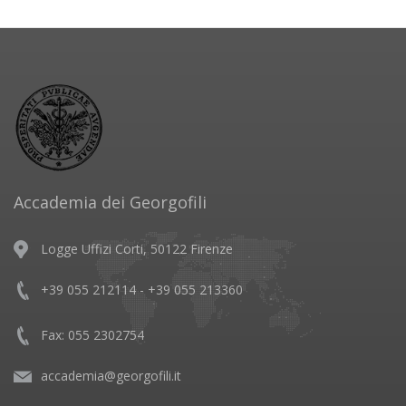
Accademia dei Georgofili
Logge Uffizi Corti, 50122 Firenze
+39 055 212114 - +39 055 213360
Fax: 055 2302754
accademia@georgofili.it