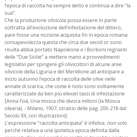
l’epoca di raccolta ha sempre detto e continua a dire “la
sua”.
Che la produzione olivicola possa essere in parte
sottratta all’evoluzione dell’infestazione del dittero,
pare fosse una nozione acquisita fin in epoca romana:
consapevolezza questa che circa due secoli or sono
risulta abbia portato Napoleone e i Borboni regnanti
delle “Due Sicilie” a mettere mano a provvedimenti
legislativi per spingere gli olivicoltori di alcune aree
olivicole della Liguria e del Meridione ad anticipare a
inizio autunno l’epoca di raccolta delle olive nelle
annate di scarica, che come è noto sono solitamente
caratterizzate da ben più elevati tassi di infestazione
[Anna Foà, Una mosca che divora milioni (la Mosca
olearia). - Milano, 1907, stralcio delle pag. 205-218 dal
Secolo XX, con illustrazioni].
L’espressione “raccolta anticipata” è infelice, non solo
perché relativa a una ipotetica epoca definita dalla