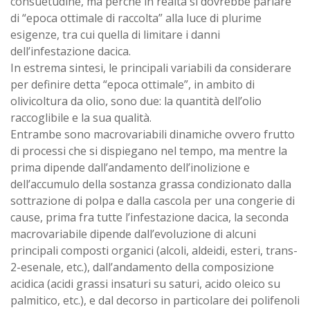
consuetudine, ma perché in realtà si dovrebbe parlare
di “epoca ottimale di raccolta” alla luce di plurime
esigenze, tra cui quella di limitare i danni
dell’infestazione dacica.
In estrema sintesi, le principali variabili da considerare
per definire detta “epoca ottimale”, in ambito di
olivicoltura da olio, sono due: la quantità dell’olio
raccoglibile e la sua qualità.
Entrambe sono macrovariabili dinamiche ovvero frutto
di processi che si dispiegano nel tempo, ma mentre la
prima dipende dall’andamento dell’inolizione e
dell’accumulo della sostanza grassa condizionato dalla
sottrazione di polpa e dalla cascola per una congerie di
cause, prima fra tutte l’infestazione dacica, la seconda
macrovariabile dipende dall’evoluzione di alcuni
principali composti organici (alcoli, aldeidi, esteri, trans-
2-esenale, etc.), dall’andamento della composizione
acidica (acidi grassi insaturi su saturi, acido oleico su
palmitico, etc.), e dal decorso in particolare dei polifenoli