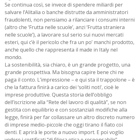
Se continua così, se invece di spendere miliardi per
salvare l’Alitalia o banche distrutte da amministratori
fraudolenti, non pensiamo a rilanciare i consumi interni
(altro che ‘Frutta nelle scuole’, anzi ‘Frutta straniera
nelle scuole’), a lavorare sul serio sui nuovi mercati
esteri, qui c’è il pericolo che fra un po’ manchi prodotto,
anche quello che rappresenta il made in Italy nel
mondo.
La sostenibilità, sia chiaro, è un grande progetto, una
grande prospettiva. Ma bisogna capire bene chi ne
paga il conto. L’impressione – e qui sta il trappolone – è
che la fattura finirà a carico dei ‘soliti noti’, cioè le
imprese produttive. Questa storia dell’obbligo
dell’iscrizione alla “Rete del lavoro di qualità”, se non
gestita con equilibrio e con sostanziali modifiche alla
legge, finirà per far collassare un altro discreto numero
di imprese medio-piccole che oggi tirano il fiato coi
denti. E aprirà le porte a nuovo import. E poi voglio
vedere i certificati “di filiera etica e responsabile”