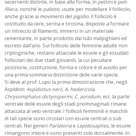
secernenti distinte, in base alla forma, in
pettini
e
peli-
filiera
, nonché le
palette
, usate per modellare il follicolo,
anche grazie ai movimenti del
pigidio
. Il follicolo è
costituito da cere, serina e tirosina, disposte a formare
un intreccio di filamenti, immersi in un materiale
cementante, in parte prodotto dai tubi malpighiani ed
escreto dall’ano. Sul follicolo delle femmine adulte non
criptoginiche, restano attaccate le esuvie e gli essudati
follicolari dei due stadi giovanili, la cui peculiare
posizione, costituzione, forma e colore è di ausilio per
una prima sommaria distinzione delle varie specie.
Si deve al prof. Lupo la prima dimostrazione che, negli
Aspidioti:
Aspidiotus nerii, A. hedericola,
Chrysomphalus dictyospermi, C. aonidum,
ecc. la parte
ventrale delle esuvie degli stadi preimmaginali rimane
attaccata al velo ventrale. I follicoli femminili e maschili
di tali specie sono circolari con esuvie centrali o sub
centrali. Nei generi
Parlatoria
e
Lepidosaphes
, le esuvie
rimangono intere e sono presenti solo dorsalmente. In