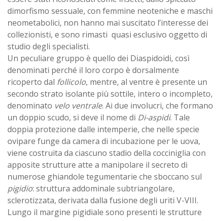
dimorfismo sessuale, con femmine neoteniche e maschi
neometabolici, non hanno mai suscitato l’interesse dei
collezionisti, e sono rimasti quasi esclusivo oggetto di
studio degli specialisti.
Un peculiare gruppo è quello dei Diaspidoidi, così
denominati perché il loro corpo è dorsalmente
ricoperto dal
follicolo
, mentre, al ventre è presente un
secondo strato isolante più sottile, intero o incompleto,
denominato
velo ventrale
. Ai due involucri, che formano
un doppio scudo, si deve il nome di
Di-aspidi
. Tale
doppia protezione dalle intemperie, che nelle specie
ovipare funge da camera di incubazione per le uova,
viene costruita da ciascuno stadio della cocciniglia con
apposite strutture atte a manipolare il secreto di
numerose ghiandole tegumentarie che sboccano sul
pigidio
: struttura addominale subtriangolare,
sclerotizzata, derivata dalla fusione degli uriti V-VIII.
Lungo il margine pigidiale sono presenti le strutture