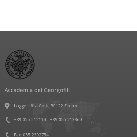
Accademia dei Georgofili
Logge Uffizi Corti, 50122 Firenze
+39 055 212114 - +39 055 213360
Fax: 055 2302754