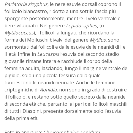
Parlatoria zizyphus
, le nere esuvie dorsali coprono il
follicolo biancastro, ridotto a una sottile fascia più
sporgente posteriormente, mentre il velo ventrale è
ben sviluppato. Nel genere
Lepidosaphes
, (o
Mytilococcus
), i follicoli allungati, che ricordano la
forma dei Molluschi bivalvi del genere
Mytilus
, sono
sormontati dai follicoli e dalle esuvie delle neanidi di I e
II età. Infine in
Leucaspis
l’esuvia del secondo stadio
giovanile rimane intera e racchiude il corpo della
femmina adulta, lasciando, lungo il margine ventrale del
pigidio, solo una piccola fessura dalla quale
fuoriescono le neanidi neonate. Anche le femmine
criptoginiche di
Aonidia
, non sono in grado di costruire
il follicolo, e restano sotto quello secreto dalla neanide
di seconda età che, pertanto, al pari dei follicoli maschili
di tutti i Diaspini, presenta dorsalmente solo l’esuvia
della prima età.
Foto in apertura:
Chrysomphalus aonidum