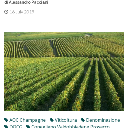
di Alessandro Pacciani
16 July 2019
AOC Champagne
Viticoltura
Denominazione
DOCG
Conegliano Valdobbiadene Prosecco