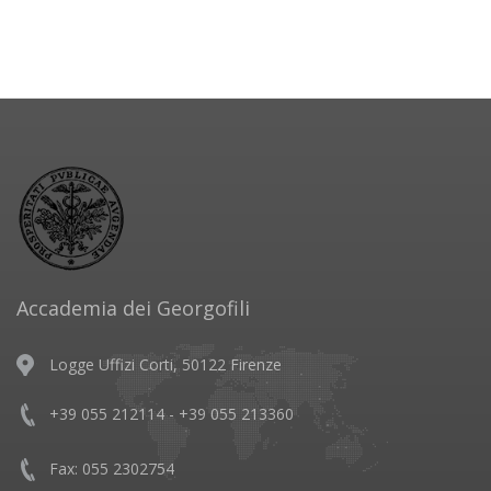
Accademia dei Georgofili
Logge Uffizi Corti, 50122 Firenze
+39 055 212114 - +39 055 213360
Fax: 055 2302754