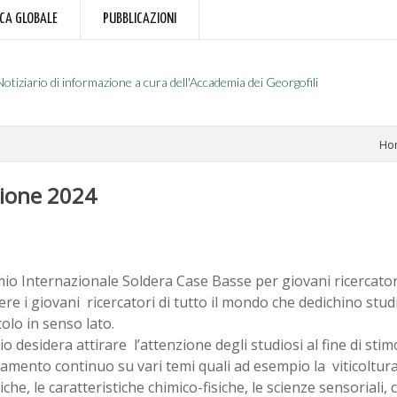
RCA GLOBALE
PUBBLICAZIONI
Notiziario di informazione a cura dell'Accademia dei Georgofili
Ho
zione 2024
mio Internazionale Soldera Case Basse per giovani ricercator
re i giovani ricercatori di tutto il mondo che dedichino studi
icolo in senso lato.
io desidera attirare l’attenzione degli studiosi al fine di stimol
amento continuo su vari temi quali ad esempio la viticoltura
che, le caratteristiche chimico-fisiche, le scienze sensoriali