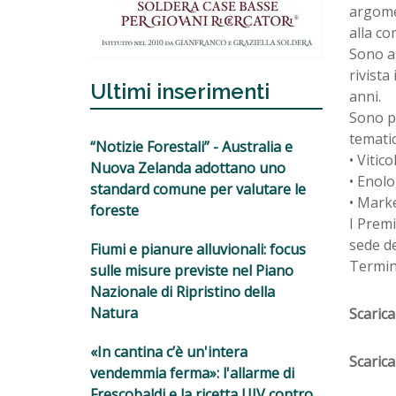
argomen
alla co
Sono am
rivista
Ultimi inserimenti
anni.
Sono pr
tematic
“Notizie Forestali” - Australia e
• Vitico
Nuova Zelanda adottano uno
• Enolo
standard comune per valutare le
• Marke
foreste
I Prem
sede de
Fiumi e pianure alluvionali: focus
Termine
sulle misure previste nel Piano
Nazionale di Ripristino della
Natura
Scarica
«In cantina c’è un'intera
Scarica
vendemmia ferma»: l'allarme di
Frescobaldi e la ricetta UIV contro