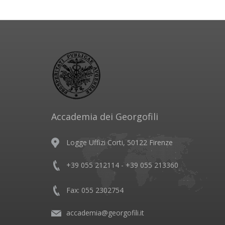
Accademia dei Georgofili
Logge Uffizi Corti, 50122 Firenze
+39 055 212114 - +39 055 213360
Fax: 055 2302754
accademia@georgofili.it