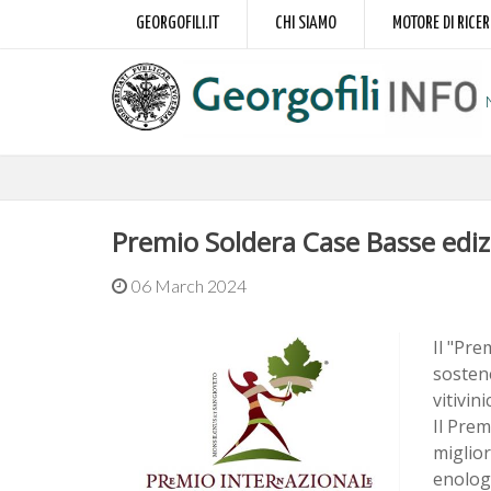
GEORGOFILI.IT
CHI SIAMO
MOTORE DI RICE
Premio Soldera Case Basse edi
06 March 2024
Il "Pre
sostene
vitivin
Il Prem
miglior
enologi