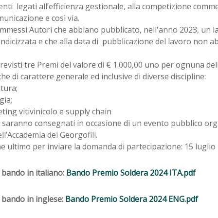
ti legati all’efficienza gestionale, alla competizione commerc
municazione e così via.
messi Autori che abbiano pubblicato, nell'anno 2023, un lav
 indicizzata e che alla data di pubblicazione del lavoro non
evisti tre Premi del valore di € 1.000,00 uno per ognuna del
he di carattere generale ed inclusive di diverse discipline:
ltura;
gia;
ting vitivinicolo e supply chain
i saranno consegnati in occasione di un evento pubblico org
ll’Accademia dei Georgofili.
 ultimo per inviare la domanda di partecipazione: 15 luglio
 bando in italiano:
Bando Premio Soldera 2024 ITA.pdf
 bando in inglese:
Bando Premio Soldera 2024 ENG.pdf