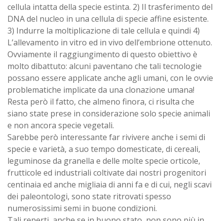
cellula intatta della specie estinta. 2) Il trasferimento del
DNA del nucleo in una cellula di specie affine esistente.
3) Indurre la moltiplicazione di tale cellula e quindi 4)
L’allevamento in vitro ed in vivo dell’embrione ottenuto.
Ovviamente il raggiungimento di questo obiettivo è
molto dibattuto: alcuni paventano che tali tecnologie
possano essere applicate anche agli umani, con le ovvie
problematiche implicate da una clonazione umana!
Resta però il fatto, che almeno finora, ci risulta che
siano state prese in considerazione solo specie animali
e non ancora specie vegetali.
Sarebbe però interessante far rivivere anche i semi di
specie e varietà, a suo tempo domesticate, di cereali,
leguminose da granella e delle molte specie orticole,
frutticole ed industriali coltivate dai nostri progenitori
centinaia ed anche migliaia di anni fa e di cui, negli scavi
dei paleontologi, sono state ritrovati spesso
numerosissimi semi in buone condizioni.
Tali reperti, anche se in buono stato, non sono più in