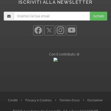
ISCRIVITI ALLA NEWSLETTER
Iscriviti
Con il contributo di
Crediti
•
Privacy e Cookies
•
Termini d'uso
•
Disclaimer
©2026 Accademia dei Georgofili - C.F. e P.iva 01121970485