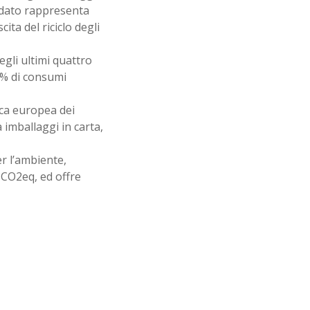
o dato rappresenta
ita del riciclo degli
gli ultimi quattro
3% di consumi
ifica europea dei
a imballaggi in carta,
er l’ambiente,
 CO2eq, ed offre