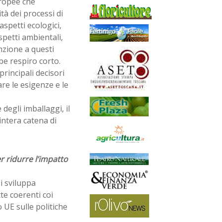
uropee che
tà dei processi di
spetti ecologici,
aspetti ambientali,
nzione a questi
be respiro corto.
rincipali decisori
are le esigenze e le
degli imballaggi, il
intera catena di
r ridurre l’impatto
i sviluppa
te coerenti coi
 UE sulle politiche