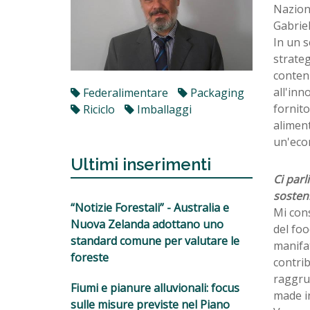
Naziona
Gabrie
In un 
strateg
conteni
all'inn
Federalimentare
Packaging
fornito
Riciclo
Imballaggi
aliment
un'econ
Ultimi inserimenti
Ci parl
sosteni
“Notizie Forestali” - Australia e
Mi con
Nuova Zelanda adottano uno
del foo
standard comune per valutare le
manifat
foreste
contrib
raggru
Fiumi e pianure alluvionali: focus
made in
sulle misure previste nel Piano