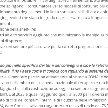
co (cui è imputabile il 45% degli sprechi alimentari), attrave
 che spingono il consumatore verso modelli di consumo più c
zionamento degli alimenti in linea con nuovi stili di vita e abi
ging evoluti che siano in grado di preservare più a lungo sic
limenti;
sione della shelf-life;
tti ad alto servizio aggiunto che minimizzano le manipolazio
ni di spreco;
mazioni sempre più accurate per la corretta preparazione e 
i.
o più nello specifico dei temi del convegno e cioè la relazi
bilità, il ns Paese come si colloca con riguardo al sistema de
tria alimentare partecipa attivamente al sistema CONAI e de
 capo nell’ambito dello schema nazionale di recupero e riciclo 
laggio, che, dalla costituzione ad oggi, ha sempre raggiunto
 dall’UE al 2025 e quasi raggiunto quelli al 2030 per i diversi 
 di crisi dei consumi interni e di riduzione delle immissioni
4, dato Conai, l'Italia ha raggiunto un tasso di riciclo del 76