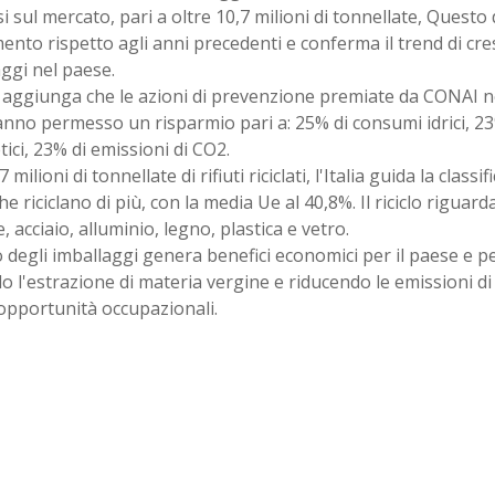
 sul mercato, pari a oltre 10,7 milioni di tonnellate, Quest
nto rispetto agli anni precedenti e conferma il trend di cresc
ggi nel paese.
i aggiunga che le azioni di prevenzione premiate da CONAI ne
anno permesso un risparmio pari a: 25% di consumi idrici, 2
ici, 23% di emissioni di CO2.
milioni di tonnellate di rifiuti riciclati, l'Italia guida la class
he riciclano di più, con la media Ue al 40,8%. Il riciclo riguard
, acciaio, alluminio, legno, plastica e vetro.
clo degli imballaggi genera benefici economici per il paese e p
o l'estrazione di materia vergine e riducendo le emissioni di
opportunità occupazionali.