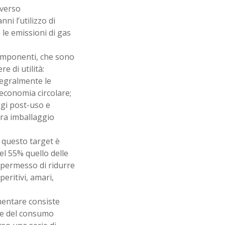
averso
ni l’utilizzo di
 le emissioni di gas
componenti, che sono
e di utilità:
tegralmente le
'economia circolare;
ggi post-uso e
vra imballaggio
 questo target è
del 55% quello delle
 permesso di ridurre
peritivi, amari,
imentare consiste
ase del consumo