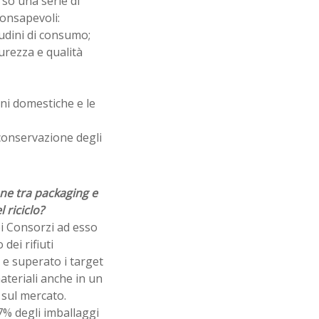
rso una serie di
onsapevoli:
tudini di consumo;
urezza e qualità
ni domestiche e le
conservazione degli
one tra packaging e
l riciclo?
i Consorzi ad esso
dei rifiuti
 e superato i target
materiali anche in un
 sul mercato.
,7% degli imballaggi