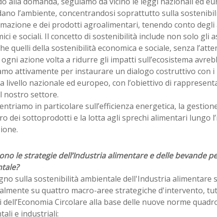
o alla domanda, seguiamo da vicino le leggi nazionali ed e
ano l’ambiente, concentrandosi soprattutto sulla sostenibili
mazione e dei prodotti agroalimentari, tenendo conto degli a
ci e sociali. Il concetto di sostenibilità include non solo gli 
e quelli della sostenibilità economica e sociale, senza l’atte
 ogni azione volta a ridurre gli impatti sull’ecosistema avreb
mo attivamente per instaurare un dialogo costruttivo con i p
i a livello nazionale ed europeo, con l’obiettivo di rappresent
l nostro settore.
entriamo in particolare sull’efficienza energetica, la gestione 
o dei sottoprodotti e la lotta agli sprechi alimentari lungo l’
ione.
ono le strategie dell’Industria alimentare e delle bevande pe
tale?
no sulla sostenibilità ambientale dell'Industria alimentare s
almente su quattro macro-aree strategiche d'intervento, tut
i dell’Economia Circolare alla base delle nuove norme quadro
ali e industriali: