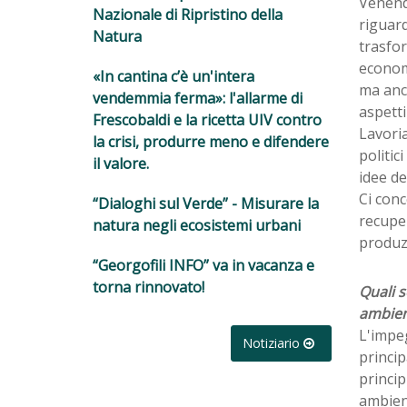
Venend
Nazionale di Ripristino della
riguard
Natura
trasfor
economi
«In cantina c’è un'intera
ma anch
vendemmia ferma»: l'allarme di
aspetti
Frescobaldi e la ricetta UIV contro
Lavoria
la crisi, produrre meno e difendere
politic
il valore.
idee de
Ci conc
“Dialoghi sul Verde” - Misurare la
recuper
natura negli ecosistemi urbani
produz
“Georgofili INFO” va in vacanza e
torna rinnovato!
Quali s
ambien
L'impeg
Notiziario
princip
princip
ambient