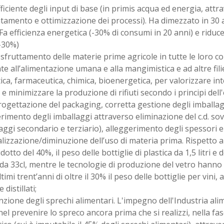
fficiente degli input di base (in primis acqua ed energia, attr
ntamento e ottimizzazione dei processi). Ha dimezzato in 30 an
Fa efficienza energetica (-30% di consumi in 20 anni) e riduce
-30%)
 sfruttamento delle materie prime agricole in tutte le loro 
te all’alimentazione umana e alla mangimistica e ad altre filier
ca, farmaceutica, chimica, bioenergetica, per valorizzare in
 e minimizzare la produzione di rifiuti secondo i principi dell
rogettazione del packaging, corretta gestione degli imballa
rimento degli imballaggi attraverso eliminazione del c.d. so
aggi secondario e terziario), alleggerimento degli spessori e
lizzazione/diminuzione dell’uso di materia prima. Rispetto a
idotto del 40%, il peso delle bottiglie di plastica da 1,5 litri e 
 da 33cl, mentre le tecnologie di produzione del vetro hanno
timi trent’anni di oltre il 30% il peso delle bottiglie per vini, a
e distillati;
nzione degli sprechi alimentari. L'impegno dell'Industria al
el prevenire lo spreco ancora prima che si realizzi, nella f