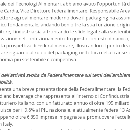
le dei Tecnologi Alimentari, abbiamo avuto l'opportunità d
le Cardia, Vice Direttore Federalimentare, Responsabile Are
settore agroalimentare moderno dove il packaging ha assun
ico fondamentale, andando ben oltre la sua funzione origina
tore, l'industria sia affrontando le sfide legate alla sostenibil
ovazione nel confezionamento. In questo contesto dinamico, i
 la prospettiva di Federalimentare, illustrandoci il punto di vi
are riguardo al ruolo del packaging nell’ottica della transiz
omia più sostenibile e competitiva.
i dell'attività svolta da Federalimentare sui temi dell'ambient
bilità.
senta una breve presentazione della Federalimentare, la Fed
d and beverage che rappresenta all’interno di Confindustria
turiero italiano, con un fatturato annuo di oltre 195 miliardi
uisce per il 9,6% al PIL nazionale, e attualmente federa 13 A
ppano oltre 6.850 imprese impegnate a promuovere l’eccell
 Italy.