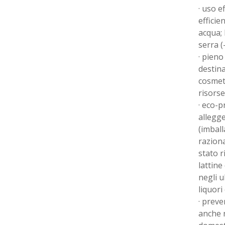
· uso e
efficie
acqua; 
serra (
· pieno
destina
cosmeti
risorse
· eco-p
allegge
(imball
raziona
stato r
lattine
negli ul
liquori 
· preve
anche n