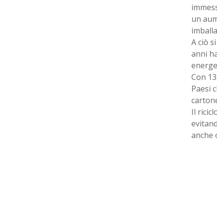
immessi
un aume
imballa
A ciò s
anni h
energet
Con 137 
Paesi c
cartone
Il rici
evitand
anche 