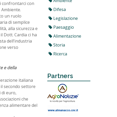
Ambiente
i confrontarci con
Difesa
a Ambiente.
to un ruolo
Legislazione
ria di semplice
Paesaggio
ità, alla sicurezza e
l Dott. Cardia ci ha
Alimentazione
sta dell’industria
Storia
ione verso
Ricerca
e e della
Partners
erazione italiana
 il secondo settore
 di euro,
ssociazioni che
enza alimentare del