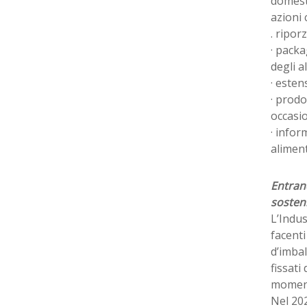
domesti
azioni
. ripor
· packa
degli a
· esten
· prodo
occasio
· infor
aliment
Entrand
sosteni
L’Indus
facenti
d’imbal
fissati
momento
Nel 202