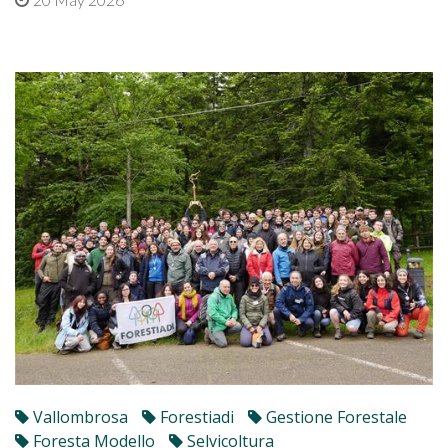
Vallombrosa
Forestiadi
Gestione Forestale
Foresta Modello
Selvicoltura