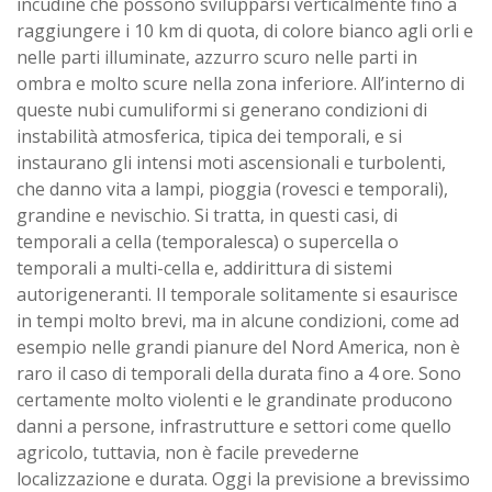
incudine che possono svilupparsi verticalmente fino a
raggiungere i 10 km di quota, di colore bianco agli orli e
nelle parti illuminate, azzurro scuro nelle parti in
ombra e molto scure nella zona inferiore. All’interno di
queste nubi cumuliformi si generano condizioni di
instabilità atmosferica, tipica dei temporali, e si
instaurano gli intensi moti ascensionali e turbolenti,
che danno vita a lampi, pioggia (rovesci e temporali),
grandine e nevischio. Si tratta, in questi casi, di
temporali a cella (temporalesca) o supercella o
temporali a multi-cella e, addirittura di sistemi
autorigeneranti. Il temporale solitamente si esaurisce
in tempi molto brevi, ma in alcune condizioni, come ad
esempio nelle grandi pianure del Nord America, non è
raro il caso di temporali della durata fino a 4 ore. Sono
certamente molto violenti e le grandinate producono
danni a persone, infrastrutture e settori come quello
agricolo, tuttavia, non è facile prevederne
localizzazione e durata. Oggi la previsione a brevissimo