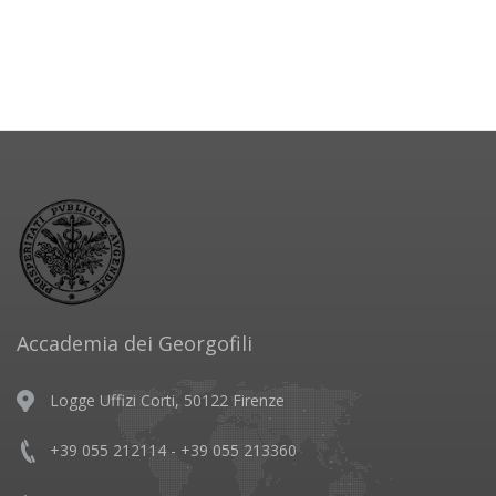
Accademia dei Georgofili
Logge Uffizi Corti, 50122 Firenze
+39 055 212114 - +39 055 213360