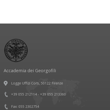
Accademia dei Georgofili
Logge Uffizi Corti, 50122 Firenze
+39 055 212114 - +39 055 213360
Fax: 055 2302754