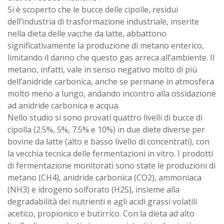
Si è scoperto che le bucce delle cipolle, residui
dell’industria di trasformazione industriale, inserite
nella dieta delle vacche da latte, abbattono
significativamente la produzione di metano enterico,
limitando il danno che questo gas arreca all’ambiente. Il
metano, infatti, vale in senso negativo molto di più
dell’anidride carbonica, anche se permane in atmosfera
molto meno a lungo, andando incontro alla ossidazione
ad anidride carbonica e acqua.
Nello studio si sono provati quattro livelli di bucce di
cipolla (2.5%, 5%, 7.5% e 10%) in due diete diverse per
bovine da latte (alto e basso livello di concentrati), con
la vecchia tecnica delle fermentazioni in vitro. I prodotti
di fermentazione monitorati sono state le produzioni di
metano (CH4), anidride carbonica (CO2), ammoniaca
(NH3) e idrogeno solforato (H2S), insieme alla
degradabilità dei nutrienti e agli acidi grassi volatili
acetico, propionico e butirrico. Con la dieta ad alto