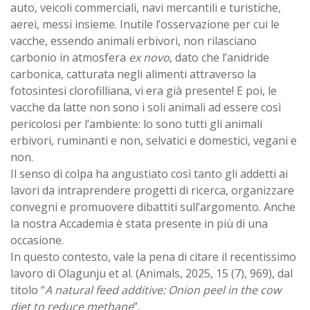
auto, veicoli commerciali, navi mercantili e turistiche,
aerei, messi insieme. Inutile l’osservazione per cui le
vacche, essendo animali erbivori, non rilasciano
carbonio in atmosfera
ex novo
, dato che l’anidride
carbonica, catturata negli alimenti attraverso la
fotosintesi clorofilliana, vi era già presente! E poi, le
vacche da latte non sono i soli animali ad essere così
pericolosi per l’ambiente: lo sono tutti gli animali
erbivori, ruminanti e non, selvatici e domestici, vegani e
non.
Il senso di colpa ha angustiato così tanto gli addetti ai
lavori da intraprendere progetti di ricerca, organizzare
convegni e promuovere dibattiti sull’argomento. Anche
la nostra Accademia è stata presente in più di una
occasione.
In questo contesto, vale la pena di citare il recentissimo
lavoro di Olagunju et al. (Animals, 2025, 15 (7), 969), dal
titolo “
A natural feed additive: Onion peel in the cow
diet to reduce methane
”.