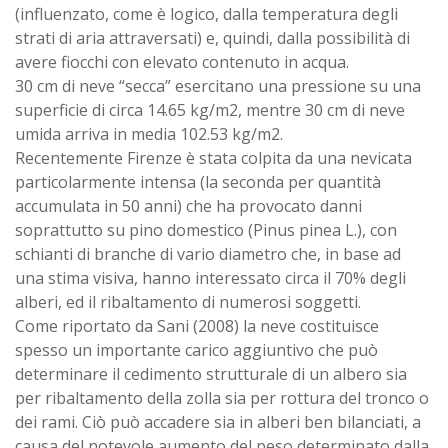
(influenzato, come è logico, dalla temperatura degli
strati di aria attraversati) e, quindi, dalla possibilità di
avere fiocchi con elevato contenuto in acqua.
30 cm di neve “secca” esercitano una pressione su una
superficie di circa 14.65 kg/m2, mentre 30 cm di neve
umida arriva in media 102.53 kg/m2.
Recentemente Firenze è stata colpita da una nevicata
particolarmente intensa (la seconda per quantità
accumulata in 50 anni) che ha provocato danni
soprattutto su pino domestico (Pinus pinea L.), con
schianti di branche di vario diametro che, in base ad
una stima visiva, hanno interessato circa il 70% degli
alberi, ed il ribaltamento di numerosi soggetti.
Come riportato da Sani (2008) la neve costituisce
spesso un importante carico aggiuntivo che può
determinare il cedimento strutturale di un albero sia
per ribaltamento della zolla sia per rottura del tronco o
dei rami. Ciò può accadere sia in alberi ben bilanciati, a
causa del notevole aumento del peso determinato dalla